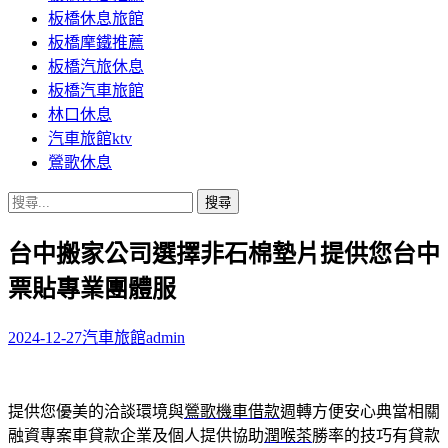
板橋休息旅館
板橋摩鐵推薦
板橋汽旅休息
板橋汽車旅館
林口休息
汽車旅館ktv
鶯歌休息
搜
尋
台中搬家公司選擇非石棉墊片提供您台中
關
鍵
票貼專業團體服
字:
2024-12-27
汽車旅館
admin
提供您優美的洽談環境與
鶯歌機車借款
週轉方便安心典當相關
融資專案車貸款企業及個人提供協助
潤喉茶
勝率的技巧有貸款