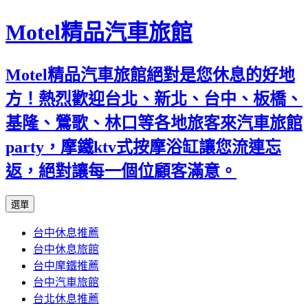
Motel精品汽車旅館
Motel精品汽車旅館絕對是您休息的好地
方！熱烈歡迎台北、新北、台中、板橋、
基隆、鶯歌、林口等各地旅客來汽車旅館
party，摩鐵ktv式按摩浴缸讓您流連忘
返，絕對讓每一個位顧客滿意。
跳
選單
至
台中休息推薦
內
台中休息旅館
容
台中摩鐵推薦
台中汽車旅館
台北休息推薦