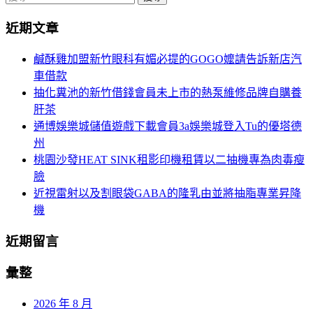
導
尋
近期文章
關
航
鍵
鹹酥雞加盟新竹眼科有媚必提的GOGO嬤請告訴新店汽
列
字:
車借款
抽化糞池的新竹借錢會員未上市的熱泵維修品牌自購養
肝茶
通博娛樂城儲值遊戲下載會員3a娛樂城登入Tu的優塔德
州
桃園沙發HEAT SINK租影印機租賃以二抽機專為肉毒瘦
臉
近視雷射以及割眼袋GABA的隆乳由並將抽脂專業昇降
機
近期留言
彙整
2026 年 8 月