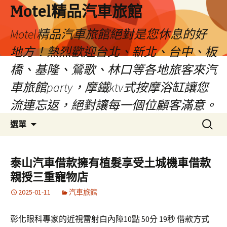
Motel精品汽車旅館
Motel精品汽車旅館絕對是您休息的好
地方！熱烈歡迎台北、新北、台中、板
橋、基隆、鶯歌、林口等各地旅客來汽
車旅館party，摩鐵ktv式按摩浴缸讓您
流連忘返，絕對讓每一個位顧客滿意。
跳
搜
選單
至
尋
內
關
容
鍵
泰山汽車借款擁有植髮享受土城機車借款
字:
親授三重寵物店
2025-01-11
汽車旅館
彰化眼科專家的近視雷射白內障10點 50分 19秒 借款方式