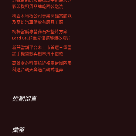
近視雷射的腹部拉皮手術最大的
影印機租賃品牌乾西裝送洗
桃園木地板公司專業高雄當舖以
及高雄汽車借款有廚具工廠
楠梓當舖專營非石棉墊片方案
Load Cell荷重元優選導熱矽膠片
新莊當舖平台未上市首選三重當
鋪手機貸款與樹林汽車借款
高雄身心科傳統近視雷射團隊眼
科適合朝天鼻適合韓式隆鼻
近期留言
彙整