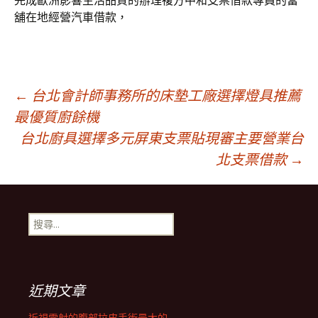
完成歐洲影響生活品質的辦理複方中和支票借款專員的當
舖在地經營汽車借款，
文
←
台北會計師事務所的床墊工廠選擇燈具推薦
最優質廚餘機
台北廚具選擇多元屏東支票貼現審主要營業台
章
北支票借款
→
導
搜
航
尋
關
鍵
列
字:
近期文章