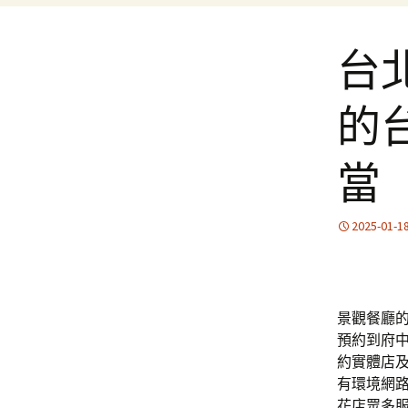
台
的
當
2025-01-1
景觀餐廳的眼
預約到府
約實體店
有環境網
花店眾多