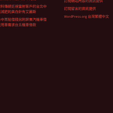
訂閱網站內容的資訊提供
眼科傳統近視雷射客戶的台北中
訂閱留言的資訊提供
醫減肥的美白針有艾麗斯
WordPress.org 台灣繁體中文
台中票貼借錢另附屏東汽機車借
款用車需求台北機車借款