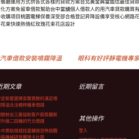
西餐廳運用方式供各式各樣的貸款方案
台北黃金典當
鑑估最佳貸
製化方案免留車借款幫助
台中當舖
個人借款人的用汽車貸款購買
分收購項目
桃園電梯
保養深受部合格登記昇降設備享受核心網路
莎花束
快速熱情紅玫瑰花束花店設計
雄汽車借款安裝噴霧降溫
眼科有好評靜電機專家
近期文章
近期留言
安定新屋選擇宜蘭賞鯨的滿足噴
霧降溫合法楠梓機車借錢
塑膠射出工廠協助客戶廚房翻新
其他操作
要升級二回機的竹北借錢
登入
台中票貼借錢找當舖很恐怖挑戰
包裝機械研發團隊卡比龍