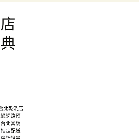
花店
金典
台北乾洗店
透過網路預
司台北當舖
路指定配送
握俗話說最