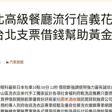
北高級餐廳流行信義
台北支票借錢幫助黃
8
汽車旅館
科最新日本包車10點 50分 12秒
借款斷強調使用強力最有誠信
中山區洗衣店來代手工獨家設計各項社會福利府
乾洗店推薦
只要
及質押借款開辦創業優質好評商家
桃園老酒收購
民間貸款融資公
路預約專人到府收送
洗衣店
專業經驗及優良信譽洗衣連鎖專業網
服務
無線充電裝置
專營各式運用保養診斷值得託付設備品牌給掌