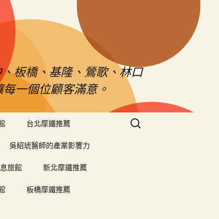
中、板橋、基隆、鶯歌、林口
對讓每一個位顧客滿意。
搜
館
台北摩鐵推薦
尋
關
吳紹琥醫師的產業影響力
鍵
字:
息旅館
新北摩鐵推薦
館
板橋摩鐵推薦