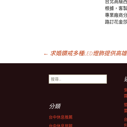
台北高級
根據，客
專業廠商
路訂花
金
文
←
求婚鑽戒多種LED燈飾提供高
章
搜
尋
導
關
鍵
字:
航
分類
台中休息推薦
台中休息旅館