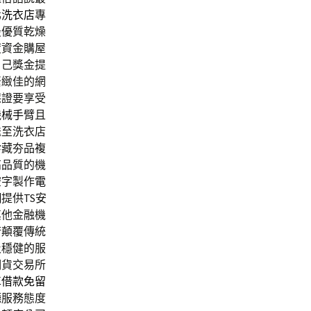
北洗衣店
專
最優質乾燥
度資金購屋
自己獎金提
緊緻佳的網
保證要享受
機械手臂
且
送至洗衣店
珍藏夯品複
高品質的機
空字製作
電
網
提供TS安
其他金融機
術顛覆傳統
及穩健的服
期貨交易所
車借款免留
廳
服務態度