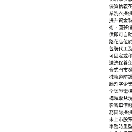
優質
信義
業洗衣提
提升資金
術，圓夢
供即可自
路花店位
包裝代工
可固定或
送洗保養
合式門市
械軌道防
腦割字
企
全認證電
構領取兌
影響車借
務團隊提
未上市
股
車
臨時重