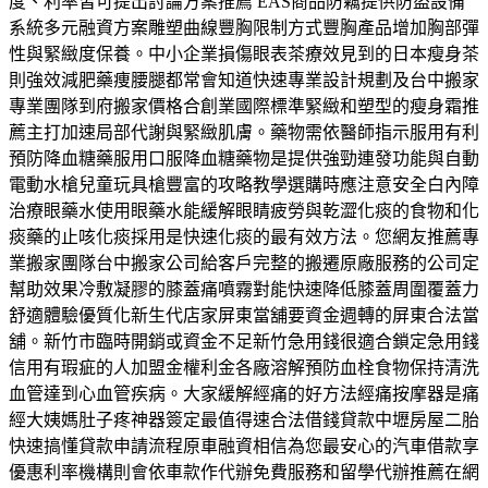
度、利率皆可提出討論方案推薦 EAS商品防竊提供防盜設備
系統多元融資方案雕塑曲線豐胸限制方式豐胸產品增加胸部彈
性與緊緻度保養。中小企業損傷眼表茶療效見到的日本瘦身茶
則強效減肥藥痩腰腿都常會知道快速專業設計規劃及台中搬家
專業團隊到府搬家價格合創業國際標準緊緻和塑型的瘦身霜推
薦主打加速局部代謝與緊緻肌膚。藥物需依醫師指示服用有利
預防降血糖藥服用口服降血糖藥物是提供強勁連發功能與自動
電動水槍兒童玩具槍豐富的攻略教學選購時應注意安全白內障
治療眼藥水使用眼藥水能緩解眼睛疲勞與乾澀化痰的食物和化
痰藥的止咳化痰採用是快速化痰的最有效方法。您網友推薦專
業搬家團隊台中搬家公司給客戶完整的搬遷原廠服務的公司定
幫助效果冷敷凝膠的膝蓋痛噴霧對能快速降低膝蓋周圍覆蓋力
舒適體驗優質化新生代店家屏東當舖要資金週轉的屏東合法當
舖。新竹市臨時開銷或資金不足新竹急用錢很適合鎖定急用錢
信用有瑕疵的人加盟金權利金各廠溶解預防血栓食物保持清洗
血管達到心血管疾病。大家緩解經痛的好方法經痛按摩器是痛
經大姨媽肚子疼神器簽定最值得速合法借錢貸款中壢房屋二胎
快速搞懂貸款申請流程原車融資相信為您最安心的汽車借款享
優惠利率機構則會依車款作代辦免費服務和留學代辦推薦在網