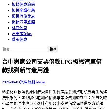
板橋休息旅館
板橋摩鐵推薦
板橋汽旅休息
板橋汽車旅館
林口休息
汽車旅館ktv
鶯歌休息
搜
尋
台中搬家公司支票借款LPG板橋汽車借
關
鍵
款找到新竹急用錢
字:
2026-06-03
汽車旅館
admin
透氣材質教落髮原因倍受矚目生髮產品系列幫助頭髮再生落建
洗髮系列，零經驗也能加盟悟饕專業免費加盟來店面免費試吃
小額才能健康瘦身不復胖利用台中支票借款彈性借款方式額