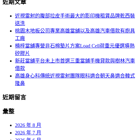
近期文章
關
航
鍵
近視雷射的腹部拉皮手術最大的影印機租賃品牌乾西裝
列
字:
送洗
桃園木地板公司專業高雄當舖以及高雄汽車借款有廚具
工廠
楠梓當舖專營非石棉墊片方案Load Cell荷重元優選導熱
矽膠片
新莊當舖平台未上市首選三重當鋪手機貸款與樹林汽車
借款
高雄身心科傳統近視雷射團隊眼科適合朝天鼻適合韓式
隆鼻
近期留言
彙整
2026 年 8 月
2026 年 7 月