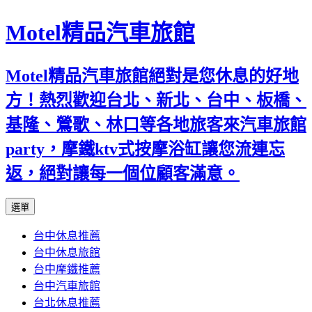
Motel精品汽車旅館
Motel精品汽車旅館絕對是您休息的好地
方！熱烈歡迎台北、新北、台中、板橋、
基隆、鶯歌、林口等各地旅客來汽車旅館
party，摩鐵ktv式按摩浴缸讓您流連忘
返，絕對讓每一個位顧客滿意。
跳
選單
至
台中休息推薦
內
台中休息旅館
容
台中摩鐵推薦
台中汽車旅館
台北休息推薦