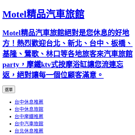
Motel精品汽車旅館
Motel精品汽車旅館絕對是您休息的好地
方！熱烈歡迎台北、新北、台中、板橋、
基隆、鶯歌、林口等各地旅客來汽車旅館
party，摩鐵ktv式按摩浴缸讓您流連忘
返，絕對讓每一個位顧客滿意。
跳
選單
至
台中休息推薦
內
台中休息旅館
容
台中摩鐵推薦
台中汽車旅館
台北休息推薦