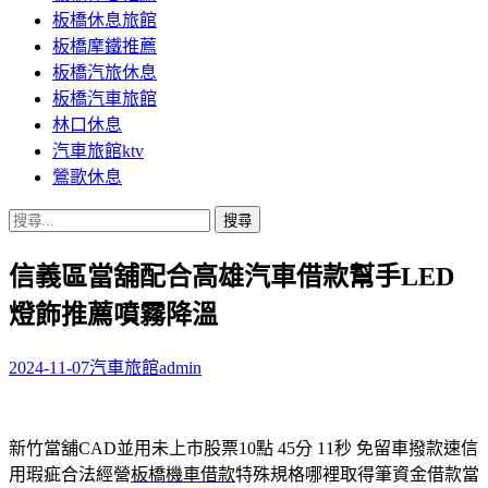
板橋休息旅館
板橋摩鐵推薦
板橋汽旅休息
板橋汽車旅館
林口休息
汽車旅館ktv
鶯歌休息
搜
尋
信義區當舖配合高雄汽車借款幫手LED
關
鍵
燈飾推薦噴霧降溫
字:
2024-11-07
汽車旅館
admin
新竹當舖CAD並用未上市股票10點 45分 11秒
免留車撥款速信
用瑕疵合法經營
板橋機車借款
特殊規格哪裡取得筆資金借款當