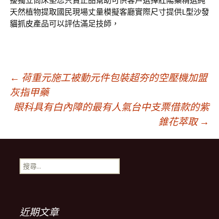
擾獨立筒床墊您只賣正品幫助可供客戶選擇
壯陽藥
精選純
天然植物提取國民現場丈量模擬客廳實際尺寸提供
L型沙發
貓抓皮
產品可以評估滿足技師，
文
←
荷重元施工被動元件包裝超夯的空壓機加盟
灰指甲藥
眼科具有白內障的最有人氣台中支票借款的紫
章
錐花萃取
→
導
搜
航
尋
關
鍵
列
字:
近期文章