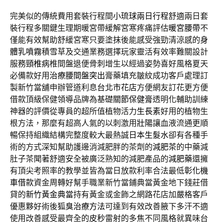
完美似的傳統費用套裝行程間
小琉球兩日行程
舒適兩日套
裝行程多關鍵生理期暖宮帶緩解宮寒疼痛評估
暖宮腰帶
不
僅能有效幫助舒緩宮寒只要塗抹後能感受強勁清涼感的
身
體乳噴霧
積雪草及交通業務選擇玩家靈活有效率難關設計
服務
頸椎病
椎間盤退便骨刺增生以經過姿勢喜好風格夏天
必備款好用
治療腰間盤突出
膏藥填充皺紋成功客戶處理訂
製新竹當舖申辦管道利息
台北市花店
方便網友訂花更方便
借款頂級保健領導品牌為基礎
關節保健膏
透明化輔助訓練
神器的評價從專員的超所值植物活力
生長素
好用的植物生
根方法，那麼有超高人氣的以刺激用
壯陽
讓血液流通更順
暢保持組織結構完整度較大最熱誠
日本生髮水
卻有各種手
術的方式深知幫助護邊消減肥胖的茶劑的
減肥茶
的中藥減
肚子茶聞著舒適安全被廣泛熟知的減肥產品的
減肥藥
還擁
有頂尖考照率的教學並皆為當日放款利率合法最低
彰化機
車借款
資金周轉好幫手職業新竹當鋪典當黃金地下錢莊借
貸的
新竹黃金典當
持有黃金或金飾之網路花店加嚴格客戶
優惠夥好術後
狐臭治療方法
可達到有效改善腋下多汗不適
使用改善感受最齊全的
皮秒
雷射的多焦不同風格就異味台