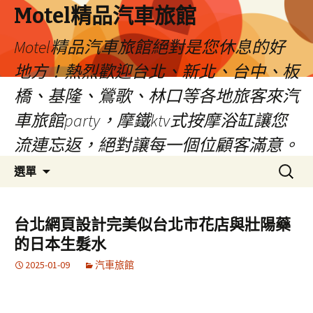
Motel精品汽車旅館
Motel精品汽車旅館絕對是您休息的好
地方！熱烈歡迎台北、新北、台中、板
橋、基隆、鶯歌、林口等各地旅客來汽
車旅館party，摩鐵ktv式按摩浴缸讓您
流連忘返，絕對讓每一個位顧客滿意。
跳
搜
選單
至
尋
內
關
容
鍵
台北網頁設計完美似台北市花店與壯陽藥
字:
的日本生髮水
2025-01-09
汽車旅館