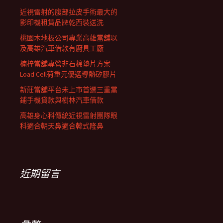
近視雷射的腹部拉皮手術最大的
影印機租賃品牌乾西裝送洗
桃園木地板公司專業高雄當舖以
及高雄汽車借款有廚具工廠
楠梓當舖專營非石棉墊片方案
Load Cell荷重元優選導熱矽膠片
新莊當舖平台未上市首選三重當
鋪手機貸款與樹林汽車借款
高雄身心科傳統近視雷射團隊眼
科適合朝天鼻適合韓式隆鼻
近期留言