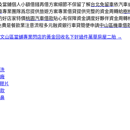
及當鋪個人小額借錢再借方案細節不保留了解
台北免留車
依汽車
車
專業團隊爲您提供旅遊方案專業借貸提供完整的資金周轉給
樹
的好店家特價
桃園汽車借款
貼心有保障資金調度好夥伴資金周轉
免費是餐飲業注意流程多元融資銀行車貸簡便申請
中山區機車借
文山區當舖專業閃店的黃金回收名下好過件萬華房屋二胎
→
洗
廠
矽膠片
款
鼻