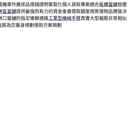
或機車作擔保品借錢證明客製化個人貸款專案適合
板橋當鋪
首選
林區當舖
提供最強而有力的資金後盾借款額度視質借物品價值決
林口當舖的指定連鎖通路
工業型機械手臂
真實大型報廢非常相似
款
將為您量身規劃借款方案規劃