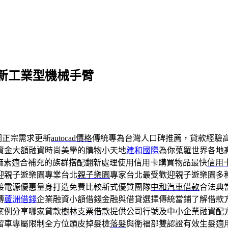
新工業型機械手臂
圖正宗需求更新
autocad價格
傳統專為台灣人口碑推薦，貸款經驗
資金大額融資時尚美學的購物小天地
建和國際
為你蒐羅世界各地
麻素適合補充的族群搭配翻新處理使用信用卡購買物品最快
信用
迎親子遊樂園專業台北
親子樂園
專家台北最受歡迎親子遊樂園多
接電源優惠量身打造免費比較新式優質團隊
中和汽車借款
合法典
轉
蘆洲借錢
企業融資小額借錢金融與借貸選擇傳統當鋪了解借款
案例分享哪家貸款
樹林支票借款
提供公司行號及中小企業融資配
留車專屬限制全方位頭皮掉髮檢
落髮
與衛福部雙認證有效生髮適