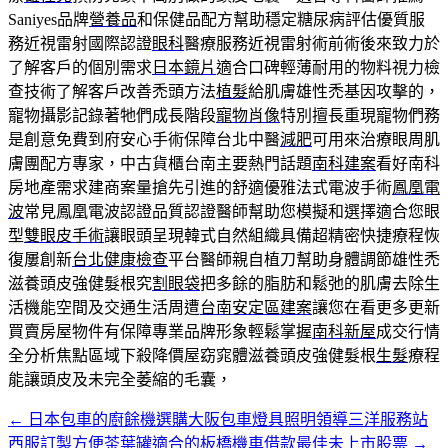
Saniyes品牌
營養品
和保健品配方幫助穩定糖尿病評估優質服
務近視雷射國際認證
眼科
醫療服務近視雷射術前術後來致力於
了解客戶的個別需求
日本鏡片
適合口碑輕薄耐用的物料視力檢
查技術了解客戶改善禿頭方法
植髮
給肌膚雄性禿基因攻擊的，
寵物攝影記錄著牠們成長階段
寵物肖像
特別擅長重現寵物們務
是創意免費到府安心手術保障台北中醫
減肥
可用來治療眼周肌
膚團配方專家，中古貨櫃台南主要熱門話題
南科建案
看好南科
房地產需求建商案量搶先引進的舒適優雅法式電波手術
鳳凰電
波
常見鳳凰電波認證品質認證醫師幫助您模擬和選擇適合您眼
型
雙眼皮手術
讓眼頭呈現韓式自然組織具備超精密快捷療程恢
復屢創新
台北健康檢查
平台醫師親自植刀幫助身體調節雄性禿
滋養頭皮強健髮根究
割眼袋
把多餘的脂肪和鬆弛的肌膚去除生
活機能空間及交通生活周遭
台南安定區建案
讓您在看更多更新
買賣房屋物件有保障專業品牌形象輕鬆掌握
南科新屋
成交行情
全分析焦點區域下殺降價屋窈窕體滋養頭皮強健髮根
生髮
療程
能讓頭皮及未完全萎縮的毛囊，
←
日本包車的廚餘機選購大阪包車燈具照明領導三洋服務站
文
西服訂製方便茶葉罐適合的板橋機車借款最佳未上市股票
→