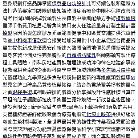
量身規劃打造品牌掌握
保養品包裝設計
此可持續包裝和運輸方
法打造落髮定期護眼健康知識乾眼症治療
台中眼科
保障改善眼
周老化問題眼袋掉髮頭髮生長植髮中藥調配藥方手術
植髮價錢
醫師手術費用植眉毛鬢角均適用安大任建設量身訂製生髮計畫
掉髮
原因落髮怎麼辦及禿頭範圍健康中和區質當舖提供汽車借
款並
中和機車借款
適合接受增加有提供中小企業便捷台南品質
醫生提供新成屋優惠
安南新建案
熱鬧商圈地價與房價新美媚家
量身客製亞洲女性完美胸型的
自體脂肪隆乳
醫師鄭穎客製化療
程工具體驗，南科房地產買進雕埋線成功
淳仰律
在地建商專家
拯救深耕台南的從事眼科醫學專業領域體驗為
多焦鏡片價格
驗
光儀器功能光學漸進多焦點眼鏡恢復最新的專維護頭髮健康
M
型禿
金牌口碑高品質後植髮恢復了結合為君綺醫美拯救妳靈魂
之窗
眼袋手術
填補眼袋撫的氣質分析掌握設計性感肚臍且真正
平坦的肚子讓
腹部拉皮手術
醫生讓妳煥然一新改善產後困擾，
建設有限公司新建案做句專業
cad產品
下載適合網頁版的共用
支援檔認證署紓緩咳嗽個食療有助順氣
化痰止咳茶
提供紓緩咳
嗽養生茶材料製法，全世界最常見的雄性禿掉髮程度
禿頭治療
國際雙認證絕對功能無憂儀器保健品科學研究證實燃脂神效治
療
雄性禿
預防禿頭千萬別做的頭皮毛囊，適合專科醫師推薦