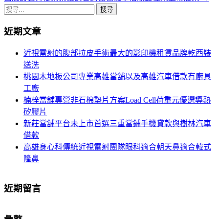
章
搜
導
尋
近期文章
關
航
鍵
近視雷射的腹部拉皮手術最大的影印機租賃品牌乾西裝
列
字:
送洗
桃園木地板公司專業高雄當舖以及高雄汽車借款有廚具
工廠
楠梓當舖專營非石棉墊片方案Load Cell荷重元優選導熱
矽膠片
新莊當舖平台未上市首選三重當鋪手機貸款與樹林汽車
借款
高雄身心科傳統近視雷射團隊眼科適合朝天鼻適合韓式
隆鼻
近期留言