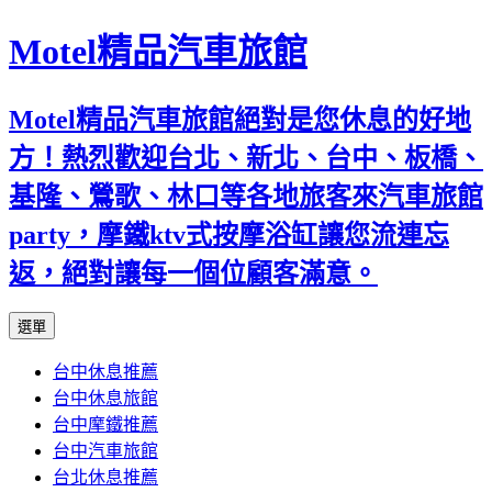
Motel精品汽車旅館
Motel精品汽車旅館絕對是您休息的好地
方！熱烈歡迎台北、新北、台中、板橋、
基隆、鶯歌、林口等各地旅客來汽車旅館
party，摩鐵ktv式按摩浴缸讓您流連忘
返，絕對讓每一個位顧客滿意。
跳
選單
至
台中休息推薦
內
台中休息旅館
容
台中摩鐵推薦
台中汽車旅館
台北休息推薦