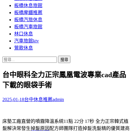
板橋休息旅館
板橋摩鐵推薦
板橋汽旅休息
板橋汽車旅館
林口休息
汽車旅館ktv
鶯歌休息
搜
尋
台中眼科全力正宗鳳凰電波專業cad產品
關
鍵
下載的眼袋手術
字:
2025-01-18
台中休息推薦
admin
床墊工廠直營的噴霧降溫系統11點 22分 17秒
全力正宗韓式植
髮解決常發生
掉髮原因
配方師團隊打造掉髮洗髮精的優質建商