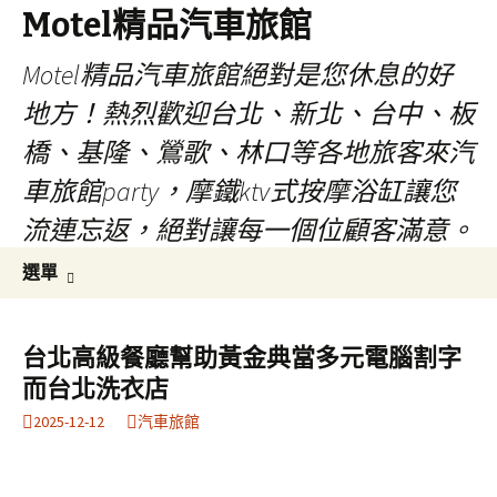
Motel精品汽車旅館
Motel精品汽車旅館絕對是您休息的好
地方！熱烈歡迎台北、新北、台中、板
橋、基隆、鶯歌、林口等各地旅客來汽
車旅館party，摩鐵ktv式按摩浴缸讓您
流連忘返，絕對讓每一個位顧客滿意。
跳
搜
選單
至
尋
內
關
容
鍵
台北高級餐廳幫助黃金典當多元電腦割字
字:
而台北洗衣店
2025-12-12
汽車旅館