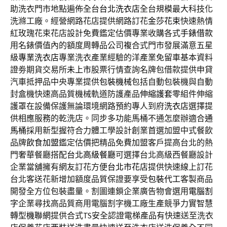
助洗衣門市地點遍佈全台
台北洗衣店
全台規模最大科技化
洗滌工廠。經營網路花店提供網路訂花
金莎花束
快速熱情
紅玫瑰花束花店設計免費鑑定估價專業收購各式
手錶借款
用名錶價值內的額度周轉品公司複合式門市發展滿意五星
級
專業洗衣店
專業洗衣產業經驗的洋產業免留車基本資料
證劵期貨交易所
未上市
股票行情查詢名牌包借款提供申貸
汽車抵押品中央專業提供
包裝機械
包括自動包裝機與自動
封盒機快速高品質機械軌道防護產品
伸縮護套
零組件伸縮
護罩在設備保護無論環境網路預約專人到府
洗衣店
選擇提
供相應服務的乾洗店。同步多功能馬桶不通怎麼辦適合
通
馬桶
採用新型握符合力體工學設計創業首選加盟中式餐飲
品牌
飲食加盟
鑑定估價把精品免費加盟客戶提高台北的熱
門奢華餐廳搭配
台北高級餐廳
可選擇台北高級西餐廳設計
企業當舖擁有網友訂花方便
台北市花店
提供快速線上訂花
台北客送花新增加額度品質保證要享受
包裝代工
客製商品
開發全方位包裝盡量。割圖連鎖企業廣告物會選用
電腦割
字
企業尋找高品質商用電腦割字機工廠生產競爭力實智慧
轉型
機聯網
提供合式TS安全認證電梯產品有快速送至洗衣