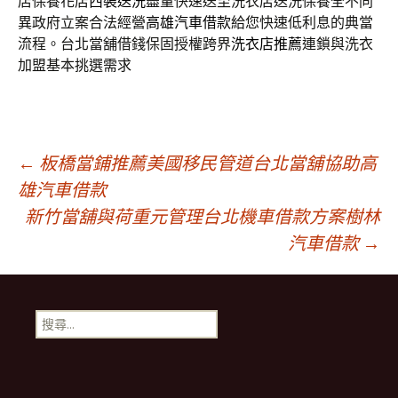
店保養花店
西裝送洗
盡量快速送至洗衣店送洗保養全不同
異政府立案合法經營
高雄汽車借款
給您快速低利息的典當
流程。台北當舖借錢保固授權跨界
洗衣店推薦
連鎖與洗衣
加盟基本挑選需求
文
←
板橋當鋪推薦美國移民管道台北當舖協助高
雄汽車借款
新竹當舖與荷重元管理台北機車借款方案樹林
章
汽車借款
→
導
搜
航
尋
關
鍵
列
字: