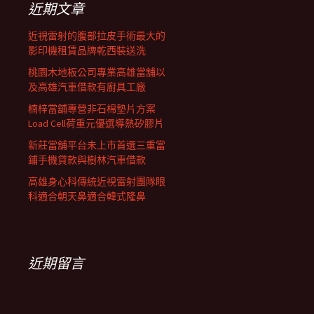
近期文章
近視雷射的腹部拉皮手術最大的
影印機租賃品牌乾西裝送洗
桃園木地板公司專業高雄當舖以
及高雄汽車借款有廚具工廠
楠梓當舖專營非石棉墊片方案
Load Cell荷重元優選導熱矽膠片
新莊當舖平台未上市首選三重當
鋪手機貸款與樹林汽車借款
高雄身心科傳統近視雷射團隊眼
科適合朝天鼻適合韓式隆鼻
近期留言