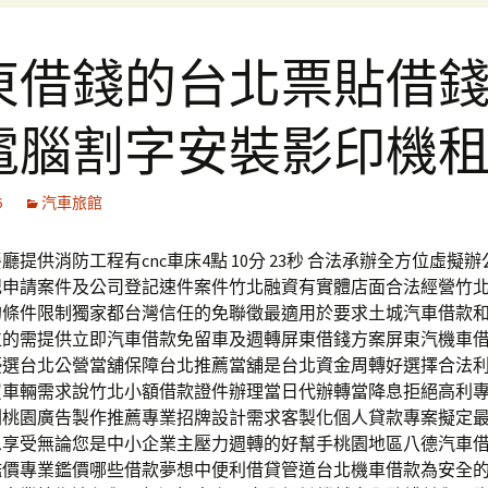
東借錢的台北票貼借
電腦割字安裝影印機
6
汽車旅館
廳提供消防工程有cnc車床4點 10分 23秒 合法承辦全方位虛擬
記申請案件及公司登記速件案件竹北融資有實體店面合法經營竹
的條件限制獨家都台灣信任的免聯徵最適用於要求土城汽車借款
位的需提供立即汽車借款免留車及週轉屏東借錢方案屏東汽機車
優選台北公營當舖保障台北推薦當舖是台北資金周轉好選擇合法
買車輛需求說竹北小額借款證件辦理當日代辦轉當降息拒絕高利
劃桃園廣告製作推薦專業招牌設計需求客製化個人貸款專案擬定
息享受無論您是中小企業主壓力週轉的好幫手桃園地區八德汽車
鑑價專業鑑價哪些借款夢想中便利借貸管道台北機車借款為安全