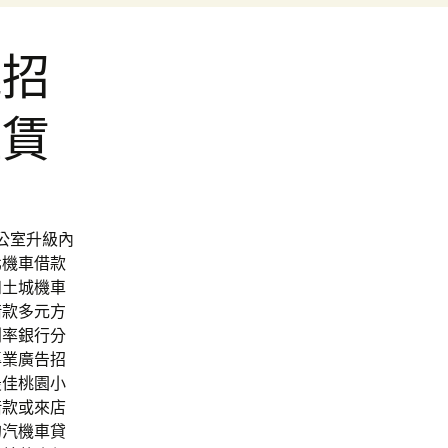
錢招
租賃
辦公室升級內
北機車借款
和土城機車
借款多元方
利率銀行分
專業廣告招
最佳桃園小
借款或來店
的汽機車貸