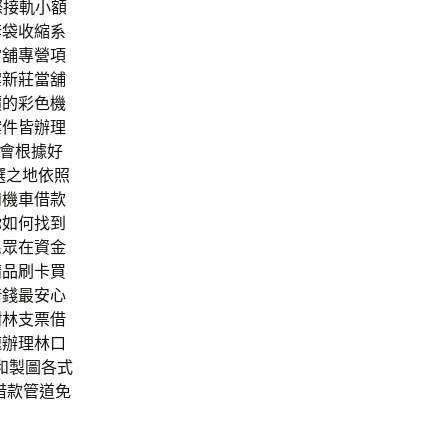
際接軌小額
套袋收縮系
當舖專營項
案新莊當舖
價的彩色機
案件皆辦理
器會根據好
選之地依照
和機車借款
你如何找到
民眾在資金
精品刷卡買
借錢最安心
樹林支票借
速辦理林口
和製圖各式
借款管道免