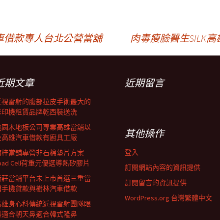
車借款專人台北公營當舖
肉毒瘦臉醫生SIL
近期文章
近期留言
近視雷射的腹部拉皮手術最大的
影印機租賃品牌乾西裝送洗
桃園木地板公司專業高雄當舖以
其他操作
及高雄汽車借款有廚具工廠
登入
楠梓當舖專營非石棉墊片方案
oad Cell荷重元優選導熱矽膠片
訂閱網站內容的資訊提供
新莊當舖平台未上市首選三重當
訂閱留言的資訊提供
鋪手機貸款與樹林汽車借款
WordPress.org 台灣繁體中文
高雄身心科傳統近視雷射團隊眼
科適合朝天鼻適合韓式隆鼻