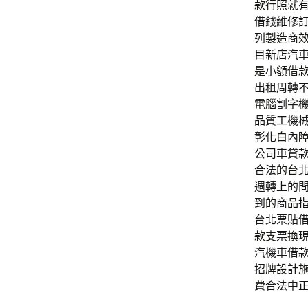
款行照就
借錢維修
列製造商
目新店汽
是小額借
出租周轉
電腦割字機
品質工機械
彰化白內
公司車貸
合法的台
週轉上的
到的商品
台北票貼
款支票換
汽機車借款
招牌設計施
費合法中