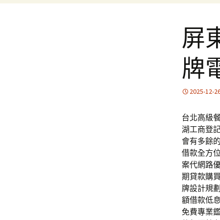
屏
牌
2025-12-2
台北高級餐
湖工商登
會有多餘
借款全方
案代網路
期貸款購
牌設計規
額借款低
免費專業