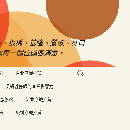
中、板橋、基隆、鶯歌、林口
對讓每一個位顧客滿意。
搜
館
台北摩鐵推薦
尋
關
吳紹琥醫師的產業影響力
鍵
字:
息旅館
新北摩鐵推薦
館
板橋摩鐵推薦