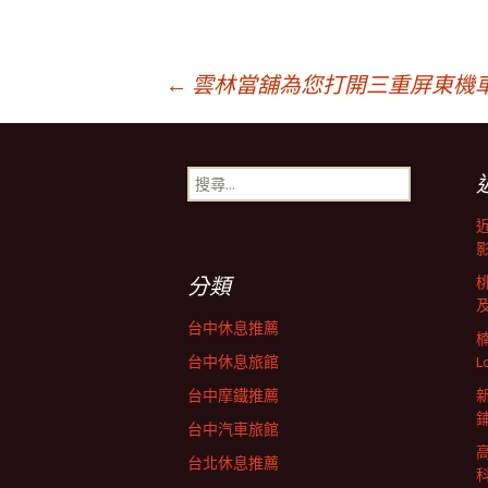
文
←
雲林當舖為您打開三重屏東機
章
搜
尋
導
關
鍵
字:
航
分類
台中休息推薦
列
台中休息旅館
L
台中摩鐵推薦
台中汽車旅館
台北休息推薦