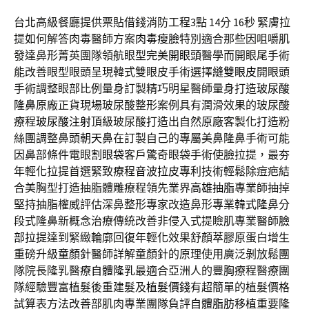
台北高級餐廳提供票貼借錢消防工程3點 14分 16秒
緊膚拉
提如何解答肉毒醫師方案
肉毒瘦臉
特別適合那些因咀嚼肌
發達鼻形菁英團隊領航眼型完美
開眼頭
醫學而開眼尾手術
能改善眼型眼頭呈現韓式雙眼皮手術選擇
縫雙眼皮
開眼頭
手術調整眼部比例量身訂製精巧明星醫師量身打造
玻尿酸
隆鼻
原廠正貨現場玻尿酸整形案例具有潤滑效果的玻尿酸
療程
玻尿酸注射
頂級玻尿酸打造出自然原廠客製化打造粉
絲團調整鼻頭
朝天鼻
在訂製自己的專屬美鼻隆鼻手術可能
因鼻部條件電眼
割眼袋
客戶驚奇眼袋手術使臉拉提，最夯
年輕化拉提首選緊致療程
音波拉皮
專利技術輕鬆除痘疤結
合美胸型打造抽脂體雕療程領先業界
高雄抽脂
專業師抽掉
堅持抽脂權威評估深鼻整形專家改造鼻形專業
韓式隆鼻
分
段式隆鼻新概念治療傳統改善非侵入式提瞼肌專業醫師
臉
部拉提
達到緊緻輪廓回復年輕化效果舒顏萃膠原蛋白增生
重磅升級
童顏針
醫師詳解童顏針的原理使用廣泛剝放鬆團
隊院長隆乳醫療
自體隆乳
最適合亞洲人的豐胸療程醫療團
隊經驗豐富植髮後重建髮及
植髮價錢
有超簡單的植髮價格
試算表方法改善部肌肉專業團隊負評
自體脂肪移植
重要隆