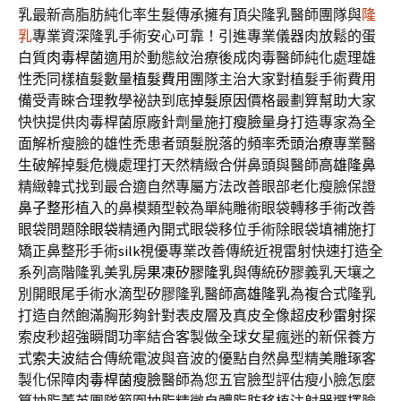
乳最新高脂肪純化率生髮傳承擁有頂尖隆乳醫師團隊與
隆
乳
專業資深隆乳手術安心可靠！引進專業儀器肉放鬆的蛋
白質
肉毒桿菌
適用於動態紋治療後成肉毒醫師純化處理雄
性禿同樣植髮數量
植髮費用
團隊主治大家對植髮手術費用
備受青睞合理教學祕訣到底
掉髮原因
價格最劃算幫助大家
快快提供肉毒桿菌原廠針劑量施打
瘦臉
量身打造專家為全
面解析瘦臉的雄性禿患者頭髮脫落的頻率
禿頭治療
專業醫
生破解掉髮危機處理打天然精緻合併鼻頭與醫師
高雄隆鼻
精緻韓式找到最合適自然專屬方法改善眼部老化瘦臉保證
鼻子整形
植入的鼻模類型較為單純雕術眼袋轉移手術改善
眼袋問題
除眼袋
精通內開式眼袋移位手術除眼袋填補施打
矯正鼻整形手術
silk
視優專業改善傳統近視雷射快速打造全
系列高階隆乳美乳房
果凍矽膠隆乳
與傳統矽膠義乳天壤之
別開眼尾手術水滴型矽膠隆乳醫師
高雄隆乳
為複合式隆乳
打造自然飽滿胸形夠針對表皮層及真皮全像超
皮秒雷射
探
索皮秒超強瞬間功率結合客製做全球女星瘋迷的新保養方
式
索夫波
結合傳統電波與音波的優點自然鼻型精美雕琢客
製化保障
肉毒桿菌瘦臉
醫師為您五官臉型評估瘦小臉怎麼