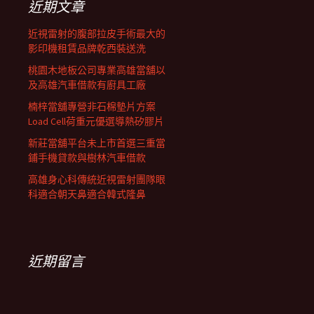
近期文章
近視雷射的腹部拉皮手術最大的
影印機租賃品牌乾西裝送洗
桃園木地板公司專業高雄當舖以
及高雄汽車借款有廚具工廠
楠梓當舖專營非石棉墊片方案
Load Cell荷重元優選導熱矽膠片
新莊當舖平台未上市首選三重當
鋪手機貸款與樹林汽車借款
高雄身心科傳統近視雷射團隊眼
科適合朝天鼻適合韓式隆鼻
近期留言