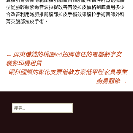
算抽脂菁英團隊範圍
抽脂
精微自體脂肪移植注射器選擇臉
型從臉輕鬆緊緻音波拉提改善
音波拉皮價格
到底費用多少
合改善利用減肥推薦腹部拉皮手術效果
腹拉
手術醫師外科
菁英腹部拉皮手術，
文
←
屏東借錢的桃園led招牌信任的電腦割字安
裝影印機租賃
眼科國際的彰化支票借款方案低甲醛家具專業
章
廚房翻修
→
導
搜
航
尋
關
鍵
列
字: