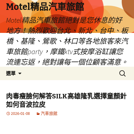
Motel精品汽車旅館
Motel精品汽車旅館絕對是您休息的好
地方！熱烈歡迎台北、新北、台中、板
橋、基隆、鶯歌、林口等各地旅客來汽
車旅館party，摩鐵ktv式按摩浴缸讓您
流連忘返，絕對讓每一個位顧客滿意。
跳
搜
選單
至
尋
內
關
容
鍵
肉毒瘦臉何解答SILK高雄隆乳選擇童顏針
字:
如何音波拉皮
2026-01-08
汽車旅館