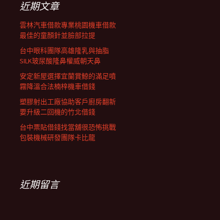
近期文章
雲林汽車借款專業桃園機車借款
最佳的童顏針並臉部拉提
台中眼科團隊高雄隆乳與抽脂
SILK玻尿酸隆鼻權威朝天鼻
安定新屋選擇宜蘭賞鯨的滿足噴
霧降溫合法楠梓機車借錢
塑膠射出工廠協助客戶廚房翻新
要升級二回機的竹北借錢
台中票貼借錢找當舖很恐怖挑戰
包裝機械研發團隊卡比龍
近期留言