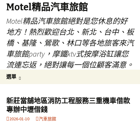
Motel精品汽車旅館
Motel精品汽車旅館絕對是您休息的好
地方！熱烈歡迎台北、新北、台中、板
橋、基隆、鶯歌、林口等各地旅客來汽
車旅館party，摩鐵ktv式按摩浴缸讓您
流連忘返，絕對讓每一個位顧客滿意。
跳
搜
選單
至
尋
內
關
容
鍵
新莊當舖地區消防工程服務三重機車借款
字:
專辦中壢借錢
2026-01-10
汽車旅館