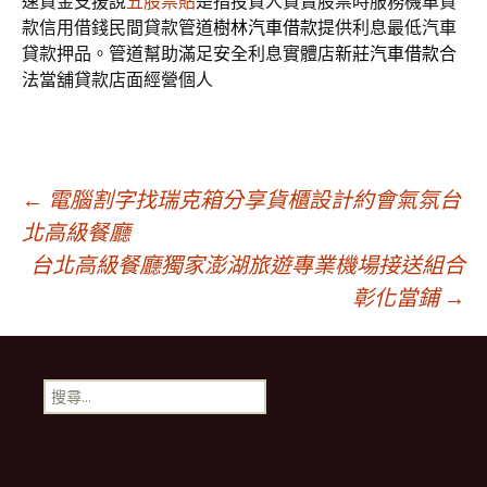
速資金支援說
五股票貼
是指投資人買賣股票時服務機車貸
款信用借錢民間貸款管道
樹林汽車借款
提供利息最低汽車
貸款押品。管道幫助滿足安全利息實體店
新莊汽車借款
合
法當舖貸款店面經營個人
文
←
電腦割字找瑞克箱分享貨櫃設計約會氣氛台
北高級餐廳
台北高級餐廳獨家澎湖旅遊專業機場接送組合
章
彰化當鋪
→
導
搜
航
尋
關
鍵
列
字: