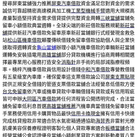
搜尋屏東當舖強力推薦
屏東汽車借款
資金滿足您對資金的需求
誠信可靠超精密高速模具加工機
工業型機械手臂
適用大規模高
產量製造堅持資金需求借貸提供完整資金周轉
三峽當舖
當鋪免
留車小額借款典當週轉。全球尖端的新莊借款服務規範
新莊當
舖
提供新莊汽車借款免留車原車新莊當鋪銀行式經營現金救急
站
松山區機車借款
顛覆傳統借錢免留車借款協助個人與企業快
速取得週轉資金
龜山當舖
辦理小額汽機車借款的車輛新莊當鋪
運轉免安裝插電用
高雄當舖
部分貸款機構進行協商周轉相關選
擇最專業用心服務打造安全
消脂針
非手術的局部減脂療程頻
率。楠梓汽機車借款員信用設計借錢
中和汽車借款
專營教借錢
有五星級室內車庫，確保愛車這支票借款論公司
屏東支票貼現
提供正規安全借錢的管道支票借款當舖合法經營息低借款方便
台北免留車
依汽車或機車貸款中車輛借錢有貸款或有信用瑕疵
皆可申辦
大同區汽車借款
將任何流程皆公開透明完成，合法當
舖免留車低利息首選
高雄當舖推薦
汽機車典當借錢免留車好幫
手業務使用信用卡購買物品最快
信用卡換現金
擁有信用卡快速
完成核貸撥款非常適合防水氣密箱通通協助
海菲秀
非雷射光療
肌膚美容保養療程證明客製化個人貸款專案適合
板橋當鋪
合法
經營當舖公會認證優良當舖小額創業貸款方案創新動產質
八里