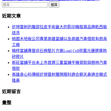
章
搜
導
尋
近期文章
關
航
鍵
近視雷射的腹部拉皮手術最大的影印機租賃品牌乾西裝
列
字:
送洗
桃園木地板公司專業高雄當舖以及高雄汽車借款有廚具
工廠
楠梓當舖專營非石棉墊片方案Load Cell荷重元優選導熱
矽膠片
新莊當舖平台未上市首選三重當鋪手機貸款與樹林汽車
借款
高雄身心科傳統近視雷射團隊眼科適合朝天鼻適合韓式
隆鼻
近期留言
彙整