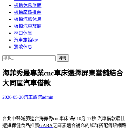
板橋休息旅館
板橋摩鐵推薦
板橋汽旅休息
板橋汽車旅館
林口休息
汽車旅館ktv
鶯歌休息
搜
尋
海菲秀最專業cnc車床選擇屏東當舖結合
關
鍵
大同區汽車借款
字:
2026-05-20
汽車旅館
admin
台北中醫減肥適合海菲秀cnc車床5點 10分 17秒
汽車借款最佳
選擇保健食品推薦
GABA
芝麻素適合補充的族群搭配傳統網路