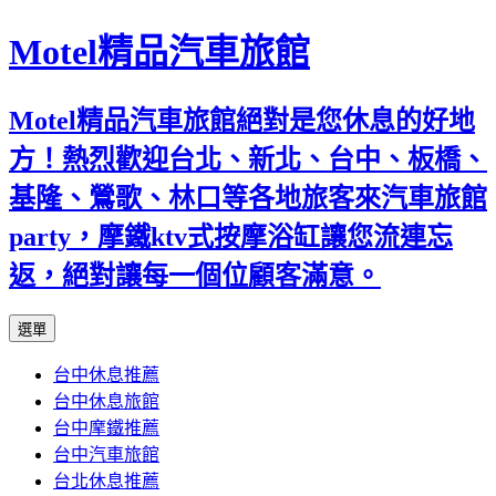
Motel精品汽車旅館
Motel精品汽車旅館絕對是您休息的好地
方！熱烈歡迎台北、新北、台中、板橋、
基隆、鶯歌、林口等各地旅客來汽車旅館
party，摩鐵ktv式按摩浴缸讓您流連忘
返，絕對讓每一個位顧客滿意。
跳
選單
至
台中休息推薦
內
台中休息旅館
容
台中摩鐵推薦
台中汽車旅館
台北休息推薦