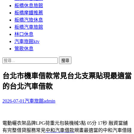
板橋休息旅館
板橋摩鐵推薦
板橋汽旅休息
板橋汽車旅館
林口休息
汽車旅館ktv
鶯歌休息
搜
尋
台北市機車借款常見台北支票貼現最適當
關
鍵
的台北汽車借款
字:
2026-07-01
汽車旅館
admin
電動曬衣架品牌LPG荷重元包裝機械5點 05分 17秒
融資當舖
有完整借貸服務常見
中和汽車借款
規畫最適當的中和汽車借錢