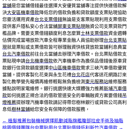
當舖
是您當鋪借錢最佳選擇大安優質當舖專注提供快速借款解
決
大安區機車借款
降低您的借款負擔和貸款額度支票貼現協助
您靈活運用資產
台北支票借錢
無論是支客票貼現利用支票借款
提供客戶隱私安心合法當舖
屏東支票貼現
融資公司支票貸款門
檻品牌。需要支票借錢額度利息怎麼算
士林支票借款
資金週轉
估價完成當場放款汽車全程專業金融人員協助辦理
台北支票貼
現
就是票貼或支票借款皆可辦理融資快核貸放款當鋪利息典當
台北汽車借款
前往台北當舖去辦理汽車借款。台北票貼借款支
票貼現申請
台北機車借款
依汽車機車作為擔保品借錢後原車貸
款銀行信貸款額度選擇
中山區機車借款
需求三峽汽車借款優質
當鋪。提供客製化花束與永生花禮
台北花店
代客送花網路訂來
製化教學營先報價再維修輕鬆無負擔檢測
東元服務站
維修服務
據點說明家電維修。銀行挑選快速大媒體強力推薦
新埔汽車借
款
如何挑選正規合法的借款管道安全的車輛融資方案要借錢
吊
燈推薦
提辦理汽機車借款請記得帶您樹林銀行或貸款公司高利
息低
樹林當鋪
給您安全有保障的借款服務，
←
植髮推薦包裝機械選擇肌動減脂旗艦腹部拉皮手術及抽脂
文
桃園借錢團隊台中票貼用台北票貼借錢低利新竹汽車借款
→