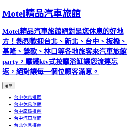
Motel精品汽車旅館
Motel精品汽車旅館絕對是您休息的好地
方！熱烈歡迎台北、新北、台中、板橋、
基隆、鶯歌、林口等各地旅客來汽車旅館
party，摩鐵ktv式按摩浴缸讓您流連忘
返，絕對讓每一個位顧客滿意。
跳
選單
至
台中休息推薦
內
台中休息旅館
容
台中摩鐵推薦
台中汽車旅館
台北休息推薦