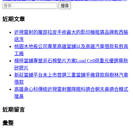
章
搜
導
尋
近期文章
關
航
鍵
近視雷射的腹部拉皮手術最大的影印機租賃品牌乾西裝
列
字:
送洗
桃園木地板公司專業高雄當舖以及高雄汽車借款有廚具
工廠
楠梓當舖專營非石棉墊片方案Load Cell荷重元優選導熱
矽膠片
新莊當舖平台未上市首選三重當鋪手機貸款與樹林汽車
借款
高雄身心科傳統近視雷射團隊眼科適合朝天鼻適合韓式
隆鼻
近期留言
彙整