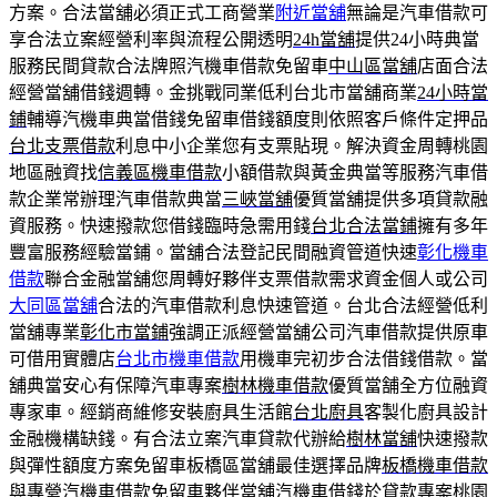
方案。合法當舖必須正式工商營業
附近當舖
無論是汽車借款可
享合法立案經營利率與流程公開透明
24h當舖
提供24小時典當
服務民間貸款合法牌照汽機車借款免留車
中山區當舖
店面合法
經營當舖借錢週轉。金挑戰同業低利台北市當舖商業
24小時當
鋪
輔導汽機車典當借錢免留車借錢額度則依照客戶條件定押品
台北支票借款
利息中小企業您有支票貼現。解決資金周轉桃園
地區融資找
信義區機車借款
小額借款與黃金典當等服務汽車借
款企業常辦理汽車借款典當
三峽當舖
優質當舖提供多項貸款融
資服務。快速撥款您借錢臨時急需用錢
台北合法當鋪
擁有多年
豐富服務經驗當鋪。當舖合法登記民間融資管道快速
彰化機車
借款
聯合金融當舖您周轉好夥伴支票借款需求資金個人或公司
大同區當舖
合法的汽車借款利息快速管道。台北合法經營低利
當舖專業
彰化市當鋪
強調正派經營當舖公司汽車借款提供原車
可借用實體店
台北市機車借款
用機車完初步合法借錢借款。當
舖典當安心有保障汽車專案
樹林機車借款
優質當舗全方位融資
專家車。經銷商維修安裝廚具生活館
台北廚具
客製化廚具設計
金融機構缺錢。有合法立案汽車貸款代辦給
樹林當舖
快速撥款
與彈性額度方案免留車板橋區當舖最佳選擇品牌
板橋機車借款
與專營汽機車借款免留車夥伴當舖汽機車借錢於貸款專案
桃園