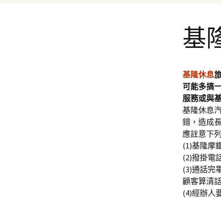
基
基隆休息
可能多搞
服務或與
基隆休息
錯，造成長
應註意下列
(1)基隆
(2)撥掛
(3)通話
顧客算清
(4)經辦