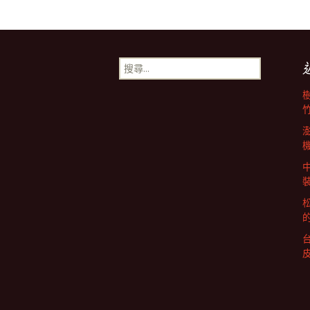
搜
尋
關
鍵
字: