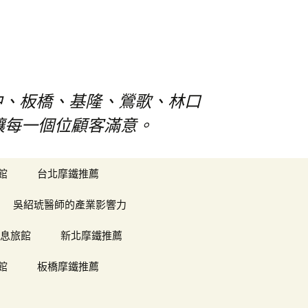
中、板橋、基隆、鶯歌、林口
對讓每一個位顧客滿意。
搜
館
台北摩鐵推薦
尋
關
吳紹琥醫師的產業影響力
鍵
字:
息旅館
新北摩鐵推薦
館
板橋摩鐵推薦