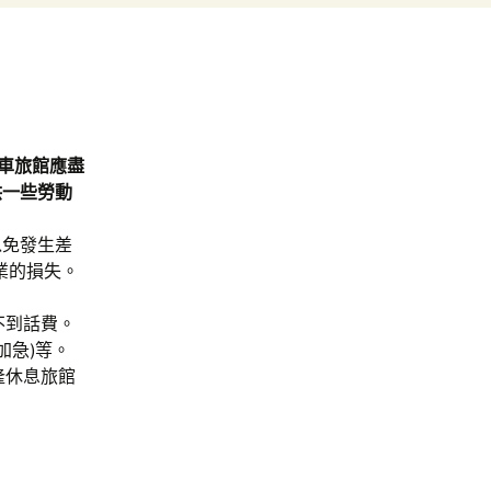
汽車旅館應盡
供一些勞動
。
以免發生差
業的損失。
不到話費。
加急)等。
隆休息旅館