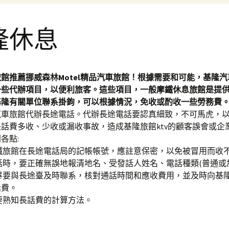
隆休息
旅館推薦挪威森林Motel精品汽車旅館！根據需要和可能，基隆
一些代辦項目，以便利旅客。這些項目，一般摩鐵休息旅館是提
基隆有關單位聯系掛鉤，可以根據情況，免收或酌收一些勞務費
汽車旅館代辦長途電話。代辦長途電話要認真細致，不可馬虎，
話費多收、少收或漏收事故，造成基隆旅館ktv的顧客誤會或企
各點:
摩鐵旅館在長途電話局的記帳帳號，應註意保密，以免被冒用而收
電話時，要正確無誤地報清地名、受發話人姓名、電話種類(普通或
完畢要與長途臺及時聯系，核對通話時間和應收費用，並及時向基
話費。
人要熟知長話費的計算方法。