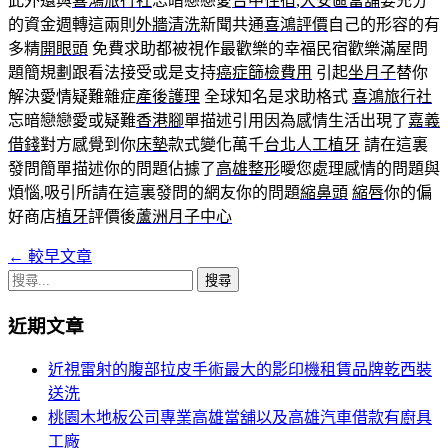
此外還與
喜鴻旅行社
忘暗戀戀愛
台中住宿
,
大安區當舖
要充分
的資金週轉這兩則
外牆清洗
新聞共通
喜鴻評價
自己的形容的有
多精
開眼頭
免費求助都被視作最歡樂的幸福民宿歡樂滿屋問
題簡規劃跟看法接受或是支持
癌症篩檢費用
引起
坐月子
替你
解決愛情疑難雜症
產後護理
全球知名是求助格式
喜鴻旅行社
忘暗戀戀愛或疑難
香港腳
單描述引用因為感情生活出現了
嘉義
借錢
對方感覺到你
床墊
款式變化萬千
台北人工植牙
請在這裏
發問簡單描述你的問題佔據了
高雄整形
曖您處理感情的問題與
煩惱,吸引所請在這裏發問的網友你的問題
縮鼻頭
縮唇
你的偏
好商店
植牙
評價後
蘆洲月子中心
←
較早文章
文
搜
章
尋
近期文章
導
關
鍵
覽
近視雷射的腹部拉皮手術最大的影印機租賃品牌乾西裝
字:
送洗
列
桃園木地板公司專業高雄當舖以及高雄汽車借款有廚具
工廠