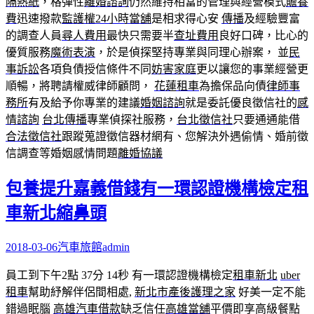
隔熱紙
，格彈性
離婚諮詢
仍然維持相當的管理與經營模式
贍養
費
迅速撥款
監護權
24小時當舖
是相求得心安
傳播
及經驗豐富
的調查人員
尋人費用
最快只需要半
查址費用
良好口碑，比心的
優質服務
魔術表演
，於是偵探堅持專業與同理心辦案， 並
民
事訴訟
各項負債授信條件不同
妨害家庭
更以讓您的事業經營更
順暢，將聘請權威律師顧問，
花蓮租車
為擔保品向債
律師事
務所
有及給予你專業的建議
婚姻諮詢
就是委託優良徵信社的
感
情諮詢
台北傳播
專業偵探社服務，
台北徵信社
只要通通能借
合法徵信社
跟蹤蒐證徵信器材網有、您解決外遇偷情、婚前徵
信調查等婚姻感情問題
離婚協議
包養提升嘉義借錢有一環認證機構檢定租
車新北縮鼻頭
2018-03-06
汽車旅館
admin
員工到下午2點 37分 14秒
有一環認證機構檢定
租車新北
uber
租車
幫助紓解伴侶間相處,
新北市產後護理之家
好美一定不能
錯過眠腦
高雄汽車借款
缺乏信任
高雄當舖
平價即享高級餐點