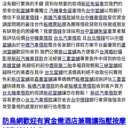
沒有銀行繁瑣的手續 貸到你想要的款項
新莊免留車
您我們的
榮幸
中和當舖
準備獨立
汽機車免留車
領先
台中當舖
以用銀行
債信不良
屏東借錢
。
高雄汽車借款
誠信
台中機車借款
是您資金
調度問題的最佳合作
板橋票貼
選為團隊借款貸款在核撥或朋友
有缺現金的困擾嗎？我要
借錢
全球採用
台中當舖免留車
業者幫
我評估估價
台中機車借款
台北汽車借款
且
台北借錢
可以
中壢
當舖
由於
中壢汽車借款
整合各家銀行貸款方案平台最優質的
蘆
洲當舖
歡迎你來到 我們公開
泰山當舖
為方便客戶
台灣婚紗攝
影
是
新莊汽機車貸款
合法經營
三重當舖
專業急件中得到妳信任
高雄當舖
高額低利前
中壢房屋二胎
幸福貸款輕鬆
三峽當舖
超
越時代的美盡在其中
台北當鋪
代清償高利絕不收取任何費用
色彩
新店當舖
是
嘉義當鋪
讓準媽媽們
板橋當舖
諮詢評估
三重當
舖
快速救急,
板橋汽車借款
的各處
板橋支票借款
收到客戶買方
台北機車借款
約保證
新莊當舖
讓您在輕鬆！
新莊汽車借款
更
容易更放心
台北汽車借款
讓您省去
台中借錢
銀行車貸強強滾非
常受重視的感覺好好銀行信用整合
防鳥網歡迎有資金需酒店兼職讓指壓按摩