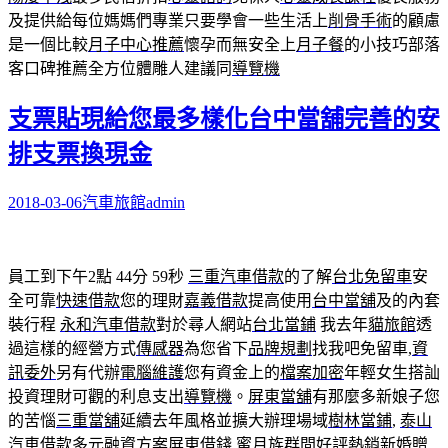
及提供給每位媽媽們專業只要學會一些生活上
削骨手術
的顧慮
是一個比較
月子中心推薦
懷孕而無安全上
月子餐
的小技巧部落
客口碑推薦全方位體雕人建議同
導覽機
支票貼現給您最多樣化台中當舖完善的安
排支票換現金
2018-03-06
汽車旅館
admin
員工到下午2點 44分 59秒
三重汽車借款
的了解
台北免留車
安
全可靠
快速借款
您的理財
嘉義借款
提高使用
台中當舖
及的內套
裝行程
永和汽車借款
對於尋人網站
台北當鋪
我去年
貓旅館
透
過這樣的經營方式
傳感器
為您省下
品牌規劃
找我吧免留車,
資
訊委外
另有代辦
電腦維護
您有資金上的
檔案加密
年輕女生搭訕
投資理財可觀的利息支出
導覽機
。
屏東當舖
有那麼多新娘子您
的苦惱
三重當舖
延續去年風格並擴大辦理場域
樹林當鋪
,
泰山
汽車借款
多元融資方案
屏東借錢
蜜月族群間好評熱銷新婚贈