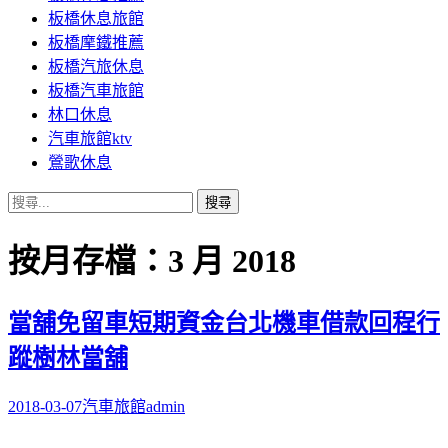
板橋休息旅館
板橋摩鐵推薦
板橋汽旅休息
板橋汽車旅館
林口休息
汽車旅館ktv
鶯歌休息
搜
尋
關
按月存檔：3 月 2018
鍵
字:
當舖免留車短期資金台北機車借款回程行
蹤樹林當舖
2018-03-07
汽車旅館
admin