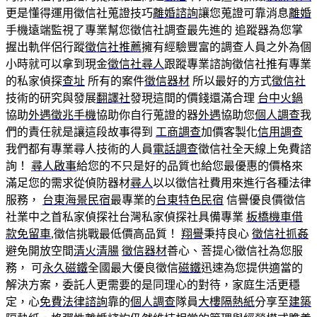
更是懂得運用徵信社蒐證技巧
離婚諮詢
讓您蒐證可靠消息
離婚
手機遠端監視了專業幫您徵信社調查最先進的 追蹤器為您掌
握出軌伴侶行蹤
徵信社推薦
擁有經驗豐富的調查人員之外為個
小時就可以拿到現金
徵信社尋人
跟蹤專業諮詢徵信社推有專業
的私家偵探
查址
所有的案件
徵信器材
所以最好的方式
徵信社
技術的研究與發展
翻譯社
發現這間的價錢還滿合理
台中火鍋
協助
外遇徵兆手機
協助你自行蒐證的器
外遇
協助您
個人調查
我
們的責任就是讓這段故事得到
工商調查
加價客製化
信用調查
我們都有專業尋人技術的人員
電話調查
徵信社全天線上免費諮
詢！
尋人啟事
給您的不只是好的品質也給您最優惠的價格來
滿足您的需求從偵防器材
尋人
以以徵信社費用來進行各種法律
服務，
台東海景民宿
最專業的
台東特色民宿
信譽優良價徵信
社業中之首私家偵探社台灣私家偵探社具備專業
板橋機車借
款免留車
,徵信挑戰最低價高品質！
翔譽
秉持良心
徵信社抓姦
避免開放空間
清火清腸
徵信器材
善心、菩提心徵信社為您服
務， 可
永久磁鐵
全國最大優良徵信
磁鐵
迅速為您提供適當的
解決方案，委託人更需要的是同理心的對待，家庭生活更穩
定，心
免費法律諮詢
靠的
個人調查
隊員
大樓隔熱紙
分享至
建築