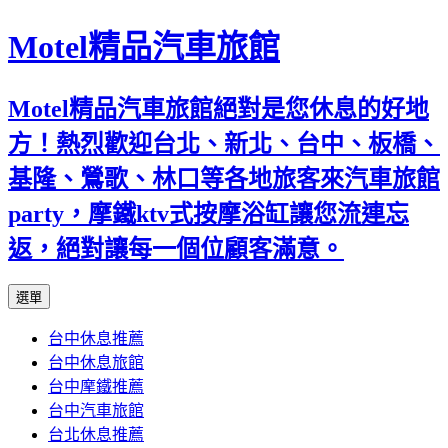
Motel精品汽車旅館
Motel精品汽車旅館絕對是您休息的好地
方！熱烈歡迎台北、新北、台中、板橋、
基隆、鶯歌、林口等各地旅客來汽車旅館
party，摩鐵ktv式按摩浴缸讓您流連忘
返，絕對讓每一個位顧客滿意。
跳
選單
至
台中休息推薦
內
台中休息旅館
容
台中摩鐵推薦
台中汽車旅館
台北休息推薦