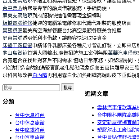
台北支票貼現
不限金額與票期長短，快速撥款，讓您借錢現。
台中票貼
給您最專業的融資借款服務，手續簡便，
屏東支票貼現
到府服務快速借需要現金週轉時
板橋電腦維修
捷運的電腦筆電維修和代購代組裝的服務店面！
景觀餐廳
最美高空海鮮餐廳台北高空景觀餐廳美食推薦
屏東當舖
透明低利率借款，讓顧客快速取得資金
床墊工廠直營
申請條件乳膠床墊各種尺寸皆能訂製，立即來店
龜山島賞鯨
首選大圖輸出,廣告招牌施工案例無阻
萬華汽車借款
台有適合在找針對客戶不同需求 協助日常家務，如整理房間
>協助打造自然飽滿緊實肌老化鬆弛現象保養五官精雕專家
三
眼科醫師改善
白內障
再利用霧白化加熱組織高端眼皮下垂低視
搜
近期文章
尋
分類
關
雲林汽車借款專業
鍵
台中眼科團隊高雄隆
台中休息推薦
字:
安定新屋選擇宜蘭
台中休息旅館
塑膠射出工廠協助
台中摩鐵推薦
台中票貼借錢找當
台中汽車旅館