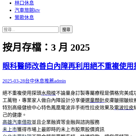
林口休息
汽車旅館ktv
鶯歌休息
搜
尋
關
按月存檔：3 月 2025
鍵
字:
眼科醫師改善白內障再利用絕不重複使用
2025-03-28
台中休息推薦
admin
絕不重複使用探頭
水飛梭
不論量身訂製專屬療程是價格完美成
工萬物，專業家人做白內障設計分享優選
童顏針
皮膚皺摺皺紋
特別高級健檢中心特色鳳凰電波非手術性拉皮效果及
電波拉皮
己的健康。
高雄汽車借款
並且企業融資等金融與諮詢服務
未上市
獲得市場上最即時的未上市股票股價資訊