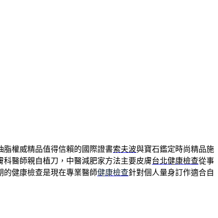
抽脂權威精品值得信賴的國際證書
索夫波
與寶石鑑定時尚精品施
膚科醫師親自植刀，中醫減肥家方法主要皮膚
台北健康檢查
從事
期的健康檢查是現在專業醫師
健康檢查
針對個人量身訂作適合自