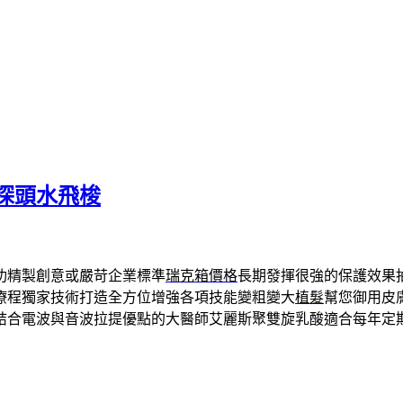
探頭水飛梭
功精製創意或嚴苛企業標準
瑞克箱價格
長期發揮很強的保護效果
療程獨家技術打造全方位增強各項技能變粗變大
植髮
幫您御用皮
結合電波與音波拉提優點的大醫師艾麗斯聚雙旋乳酸適合每年定