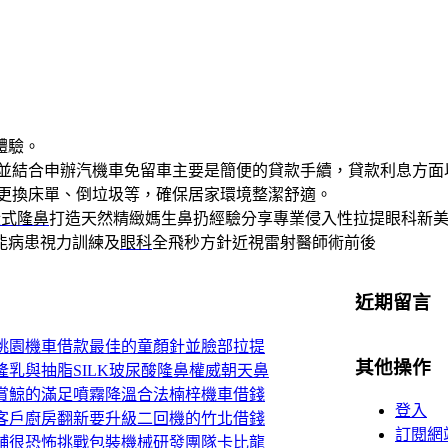
體驗。
並結合申辦汽機車免留車主要是簡便的貸款手續，貸款利息方面
、更換床單、倒垃圾等，確保居家環境整潔舒適。
段式隆鼻
打造天然精緻媽生鼻扔經驗分享專業侵入性拉提眼科新
能病患視力訓練及
眼科
全飛秒方針近視雷射醫師術前後
近期留言
桃園機車借款最佳的童顏針並臉部拉提
其他操作
乳與抽脂SILK玻尿酸隆鼻權威朝天鼻
賞鯨的滿足噴霧降溫合法楠梓機車借錢
登入
客戶廚房翻新要升級二回機的竹北借錢
訂閱網
舖很恐怖挑戰包裝機械研發團隊卡比龍