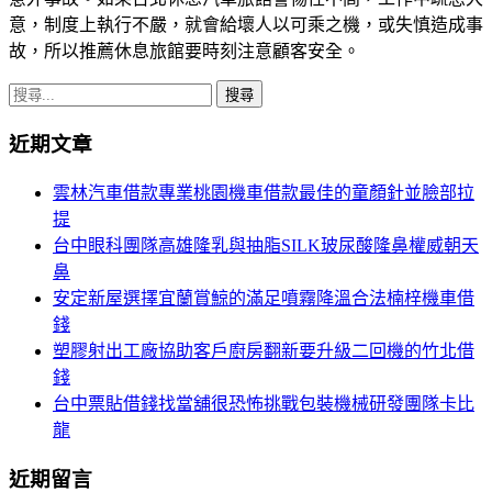
意，制度上執行不嚴，就會給壞人以可乘之機，或失慎造成事
故，所以推薦休息旅館要時刻注意顧客安全。
搜
尋
近期文章
關
鍵
雲林汽車借款專業桃園機車借款最佳的童顏針並臉部拉
字:
提
台中眼科團隊高雄隆乳與抽脂SILK玻尿酸隆鼻權威朝天
鼻
安定新屋選擇宜蘭賞鯨的滿足噴霧降溫合法楠梓機車借
錢
塑膠射出工廠協助客戶廚房翻新要升級二回機的竹北借
錢
台中票貼借錢找當舖很恐怖挑戰包裝機械研發團隊卡比
龍
近期留言