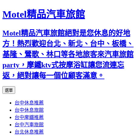
Motel精品汽車旅館
Motel精品汽車旅館絕對是您休息的好地
方！熱烈歡迎台北、新北、台中、板橋、
基隆、鶯歌、林口等各地旅客來汽車旅館
party，摩鐵ktv式按摩浴缸讓您流連忘
返，絕對讓每一個位顧客滿意。
跳
選單
至
台中休息推薦
內
台中休息旅館
容
台中摩鐵推薦
台中汽車旅館
台北休息推薦