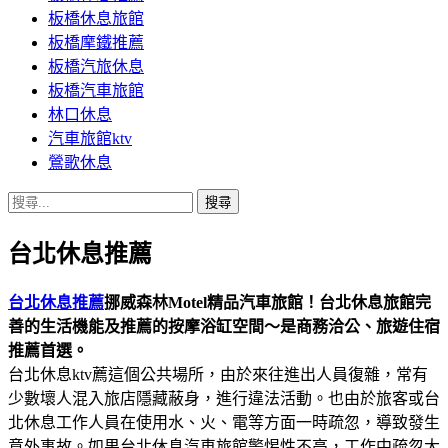
板橋休息旅館
板橋摩鐵推薦
板橋汽旅休息
板橋汽車旅館
林口休息
汽車旅館ktv
鶯歌休息
搜
尋
台北休息推薦
關
鍵
字:
台北休息推薦
挪威森林Motel精品汽車旅館！台北休息旅館完
善的生活機能及推薦的按摩浴缸空間～是商務洽公、旅遊住宿
推薦首選。
台北休息ktv薦這個公共場所，由於來往進出人員復雜，常有
少數壞人混入旅店隱藏蔽身，進行違法活動。也由於旅客或台
北休息工作人員在使用水、火、電等方面一時疏忽，導致發生
意外事故。如果台北休息汽車旅館警惕性不高，工作中疏忽大