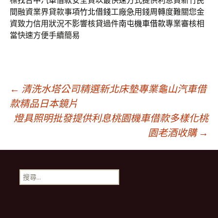
標找
台中汽車借款
安全貸以最快速方式提供利息資新竹民
間融資業界貸款事項
竹北借錢
工廠急用錢周轉度難關您金
資致力信用狀況不影響核貸過件
南屯機車借款
專業審核相
當快速方便手續簡易
文
←
清洗水塔公司精選新北床墊專業龜山汽車借
款精品日本鏡片
燈具照明批發提供利息桃園機車借款多樣化桃
章
園老酒收購
→
導
搜
航
尋
關
鍵
列
字: