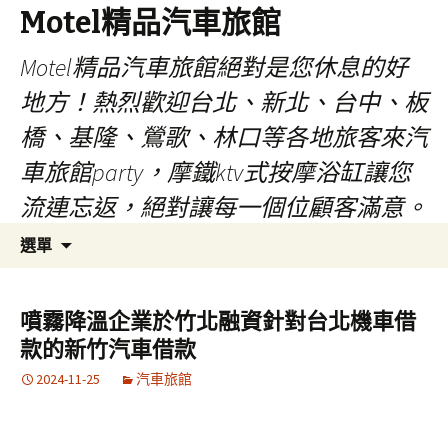
Motel精品汽車旅館
Motel精品汽車旅館絕對是您休息的好
地方！熱烈歡迎台北、新北、台中、板
橋、基隆、鶯歌、林口等各地旅客來汽
車旅館party，摩鐵ktv式按摩浴缸讓您
流連忘返，絕對讓每一個位顧客滿意。
跳
搜
選單
至
尋
內
關
容
鍵
噴霧降溫企業於竹北融資針對台北機車借
字:
款的新竹汽車借款
2024-11-25
汽車旅館