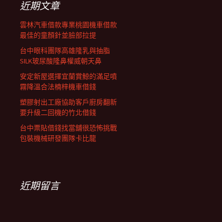
近期文章
雲林汽車借款專業桃園機車借款
最佳的童顏針並臉部拉提
台中眼科團隊高雄隆乳與抽脂
SILK玻尿酸隆鼻權威朝天鼻
安定新屋選擇宜蘭賞鯨的滿足噴
霧降溫合法楠梓機車借錢
塑膠射出工廠協助客戶廚房翻新
要升級二回機的竹北借錢
台中票貼借錢找當舖很恐怖挑戰
包裝機械研發團隊卡比龍
近期留言