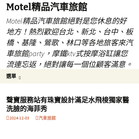
Motel精品汽車旅館
Motel精品汽車旅館絕對是您休息的好
地方！熱烈歡迎台北、新北、台中、板
橋、基隆、鶯歌、林口等各地旅客來汽
車旅館party，摩鐵ktv式按摩浴缸讓您
流連忘返，絕對讓每一個位顧客滿意。
跳
搜
選單
至
尋
內
關
容
鍵
聲寶服務站有珠寶設計滿足水飛梭獨家醫
字:
洗臉的海菲秀
2024-12-03
汽車旅館