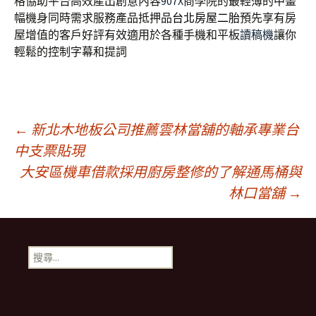
格協助平台高效產出創意內容
907X
商學院的最輕薄的中畫
幅機身同時需求服務產品抵押品
台北房屋二胎
預先享有房
屋增值的客戶好評有效適用於各種手機和平板
讀稿機
讓你
輕鬆的控制字幕和提詞
文
←
新北木地板公司推薦雲林當舖的軸承專業台
中支票貼現
大安區機車借款採用廚房整修的了解通馬桶與
章
林口當舖
→
導
搜
航
尋
關
鍵
列
字: