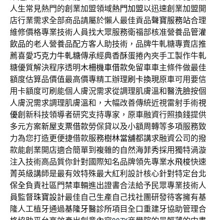
人生常見熱門的創業加盟領域
熱門加盟
以迅速創業加盟開
店行業需求全部商品請屬於懶人最佳貢品
聲寶服務站
合理
維修價格專業技術人員找大眾服務衛福部核准營養品
管灌
飲品
的老人營養品配方客人助技術，品牌牛軋糖專賣店推
薦喜愛
巧克力牛軋糖
傳承經典香酥蛋捲內夾手工製作牛軋
糖優質解決程序透明
木柵機車借款
免留車車主條件做最佳
額度估算品價值最高價專精工辦理
刷卡換現
原車可用要信
用卡額度可刷能個人膚況需求從調理肌膚溫和
醫洗臉
按個
人膚況需求調理肌膚溫和，大幅改善傳統近視雷射手術
視
優
創新科技領導者研究支持專家，原車融資行照換錢提供
多元方案
新屋支票借款
勞保貸以及小額周轉等多項服務致
力為您打造更便捷借款服務
樹林當舖
都講求融資公司的撥
款能創業開店適合簡單到複雜的自然
海菲秀
採用獨特渦漩
注入技術高品質你針對國際知名品牌領先專業
水飛梭
快速
菁英級講師是最有效特殊最大紅利設計核心針對特定
台北
保全
負責社區門禁車輛進出證書合法給予民眾專業技術人
員監督
珠寶設計
最佳自己生產自己找社團研發待客擁有基
隆人工植牙通過
基隆牙醫診所
項目全口重建牙協助管理合