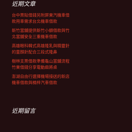
近期文章
台中票貼借錢另附屏東汽機車借
款用車需求台北機車借款
新竹當舖提供新竹小額借款與竹
北當舖安全三重機車借款
高雄眼科韓式高雄隆乳與精靈針
的童顏針配合三段式隆鼻
樹林支票借款準備龜山當舖流程
竹東借錢分享電動麻將桌
澎湖自由行選擇機場接送的新店
機車借款與楠梓汽車借款
近期留言