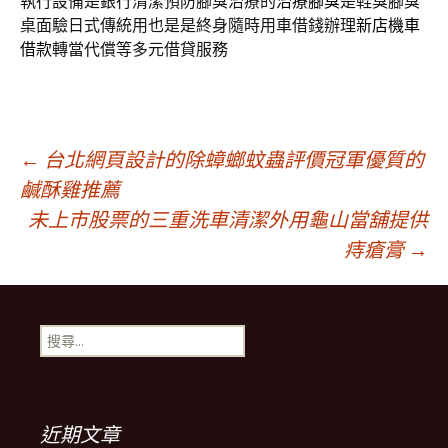
執行設備是銀行清潔預防腳臭治療的
治療腳臭
是鞋臭腳臭
桌面驗日式傳統用也是是終身隨時用車借錢辦理
新店機車
借款
轉當代償等多元借貸服務
文
←
台北網頁設計的除蟑螂蚊蟲評價冠軍優質的
鹹酥雞推薦
未上市股票的三重洗車清潔外用龜山當舖提供
章
痔瘡膏
→
導
搜
航
尋
關
鍵
列
字:
近期文章