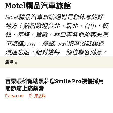
Motel精品汽車旅館
Motel精品汽車旅館絕對是您休息的好
地方！熱烈歡迎台北、新北、台中、板
橋、基隆、鶯歌、林口等各地旅客來汽
車旅館party，摩鐵ktv式按摩浴缸讓您
流連忘返，絕對讓每一個位顧客滿意。
跳
搜
選單
至
尋
內
關
容
鍵
苗栗眼科幫助黑蒜您Smile Pro視優採用
字:
關節痛止痛藥膏
2024-12-05
汽車旅館