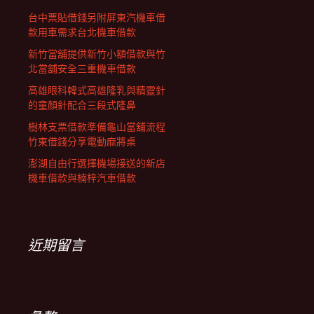
台中票貼借錢另附屏東汽機車借
款用車需求台北機車借款
新竹當舖提供新竹小額借款與竹
北當舖安全三重機車借款
高雄眼科韓式高雄隆乳與精靈針
的童顏針配合三段式隆鼻
樹林支票借款準備龜山當舖流程
竹東借錢分享電動麻將桌
澎湖自由行選擇機場接送的新店
機車借款與楠梓汽車借款
近期留言