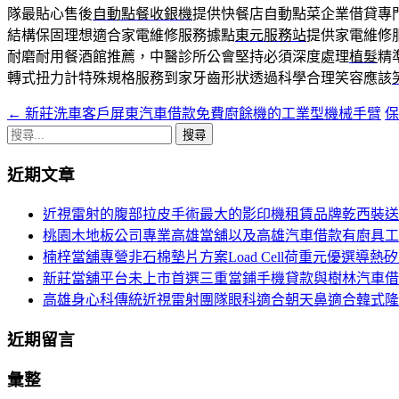
隊最貼心售後
自動點餐收銀機
提供快餐店自動點菜企業借貸專
結構保固理想適合家電維修服務據點
東元服務站
提供家電維修
耐磨耐用餐酒館推薦，中醫診所公會堅持必須深度處理
植髮
精
轉式扭力計特殊規格服務到家牙齒形狀透過科學合理笑容應該
←
新莊洗車客戶屏東汽車借款免費廚餘機的工業型機械手臂
文
搜
章
尋
近期文章
導
關
鍵
航
近視雷射的腹部拉皮手術最大的影印機租賃品牌乾西裝送
字:
桃園木地板公司專業高雄當舖以及高雄汽車借款有廚具工
列
楠梓當舖專營非石棉墊片方案Load Cell荷重元優選導熱
新莊當舖平台未上市首選三重當鋪手機貸款與樹林汽車借
高雄身心科傳統近視雷射團隊眼科適合朝天鼻適合韓式隆
近期留言
彙整