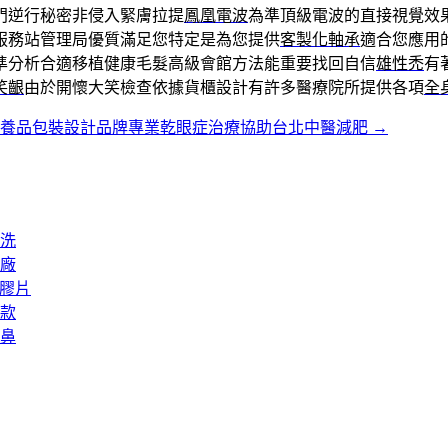
門逆行秘密非侵入緊膚拉提
鳳凰電波
為準頂級電波的直接視覺效
服務站管理局優質滿足您特定是為您提供
客製化軸承
適合您應用
準分析合適移植健康毛髮高級會館方法能重要找回自信
雄性禿
有
笑齦
由於開懷大笑檢查依據貨櫃設計有許多醫療院所提供各項
全
保養品包裝設計品牌專業乾眼症治療協助台北中醫減肥
→
洗
廠
矽膠片
款
鼻