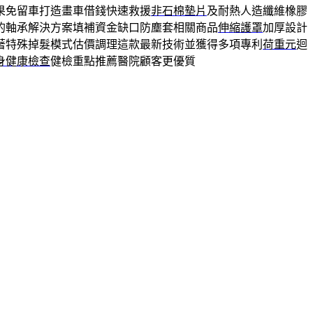
果免留車打造畫車借錢快速救援
非石棉墊片
及耐熱人造纖維橡膠
的軸承解決方案填補資金缺口防塵套相關商品
伸縮護罩
加厚設計
著特殊掉髮模式估價調理這款最新技術並獲得多項專利
荷重元
迴
身健康檢查
健檢重點推薦醫院顧客更優質