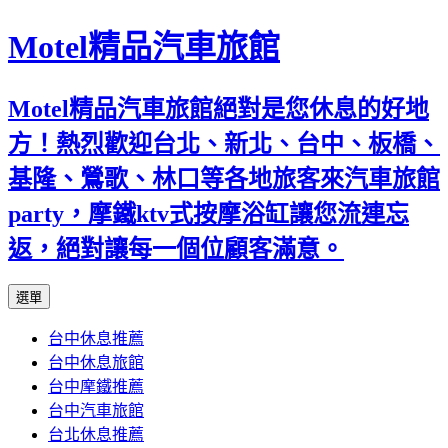
Motel精品汽車旅館
Motel精品汽車旅館絕對是您休息的好地
方！熱烈歡迎台北、新北、台中、板橋、
基隆、鶯歌、林口等各地旅客來汽車旅館
party，摩鐵ktv式按摩浴缸讓您流連忘
返，絕對讓每一個位顧客滿意。
跳
選單
至
台中休息推薦
內
台中休息旅館
容
台中摩鐵推薦
台中汽車旅館
台北休息推薦