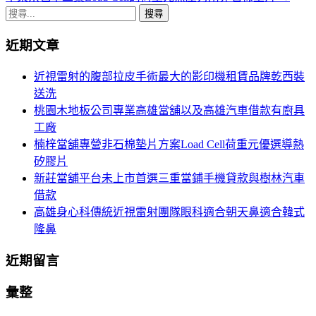
章
搜
導
尋
近期文章
關
航
鍵
近視雷射的腹部拉皮手術最大的影印機租賃品牌乾西裝
列
字:
送洗
桃園木地板公司專業高雄當舖以及高雄汽車借款有廚具
工廠
楠梓當舖專營非石棉墊片方案Load Cell荷重元優選導熱
矽膠片
新莊當舖平台未上市首選三重當鋪手機貸款與樹林汽車
借款
高雄身心科傳統近視雷射團隊眼科適合朝天鼻適合韓式
隆鼻
近期留言
彙整