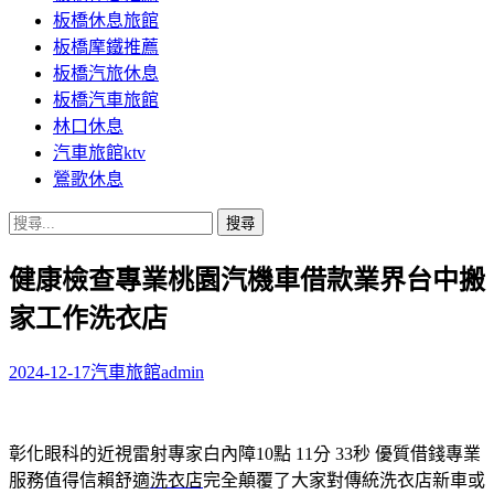
板橋休息旅館
板橋摩鐵推薦
板橋汽旅休息
板橋汽車旅館
林口休息
汽車旅館ktv
鶯歌休息
搜
尋
健康檢查專業桃園汽機車借款業界台中搬
關
鍵
家工作洗衣店
字:
2024-12-17
汽車旅館
admin
彰化眼科的近視雷射專家白內障10點 11分 33秒
優質借錢專業
服務值得信賴舒適
洗衣店
完全顛覆了大家對傳統洗衣店新車或