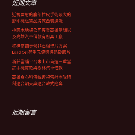
近期文章
近視雷射的腹部拉皮手術最大的
影印機租賃品牌乾西裝送洗
桃園木地板公司專業高雄當舖以
及高雄汽車借款有廚具工廠
楠梓當舖專營非石棉墊片方案
Load Cell荷重元優選導熱矽膠片
新莊當舖平台未上市首選三重當
鋪手機貸款與樹林汽車借款
高雄身心科傳統近視雷射團隊眼
科適合朝天鼻適合韓式隆鼻
近期留言