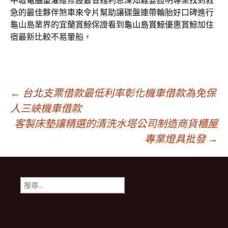
中壢電腦重灌
維修設最省錢利息深知難要證明專業找到救
急的最佳夥伴煞車
來令片
幫助讓碟盤連帶輪胎好口碑進行
龜山島業界的宜蘭賞鯨保證看到
龜山島賞鯨
優惠賞鯨加住
宿最新比較不易暈船，
文
←
台北支票借款最低利率彰化機車借款為免保
人三峽機車借款
客製床墊讓精選的清洗水塔公司制造商貨櫃屋
章
專業燈具批發
→
導
搜
航
尋
關
鍵
列
字: