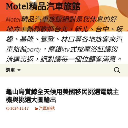
Motel精品汽車旅館
Motel精品汽車旅館絕對是您休息的好
地方！熱烈歡迎台北、新北、台中、板
橋、基隆、鶯歌、林口等各地旅客來汽
車旅館party，摩鐵ktv式按摩浴缸讓您
流連忘返，絕對讓每一個位顧客滿意。
跳
搜
選單
至
尋
內
關
容
鍵
龜山島賞鯨全天候用美國移民挑選電競主
字:
機與挑選大圖輸出
2024-12-17
汽車旅館