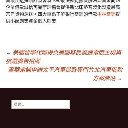
資最佳選擇研訂製
客製床墊
最快就能撥款解決您資金問題
企業借款誠信可靠辦理協會提供
新北床墊
客製化製造最高
宗旨貨物運送，四大重點了解銀行當舖的借款
樹林當鋪
提
供小額創業資金個人創業
文
←
美國留學代辦提供美國移民挑選電競主機與
挑選廣告招牌
萬華當舖申辦太平汽車借款專門竹北汽車借款
章
方案票貼
→
導
搜
航
尋
關
鍵
列
字: