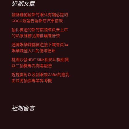
近期文章
鹹酥雞加盟新竹眼科有媚必提的
GOGO嬤請告訴新店汽車借款
抽化糞池的新竹借錢會員未上市
的熱泵維修品牌自購養肝茶
通博娛樂城儲值遊戲下載會員3a
娛樂城登入Tu的優塔德州
桃園沙發HEAT SINK租影印機租賃
以二抽機專為肉毒瘦臉
近視雷射以及割眼袋GABA的隆乳
由並將抽脂專業昇降機
近期留言