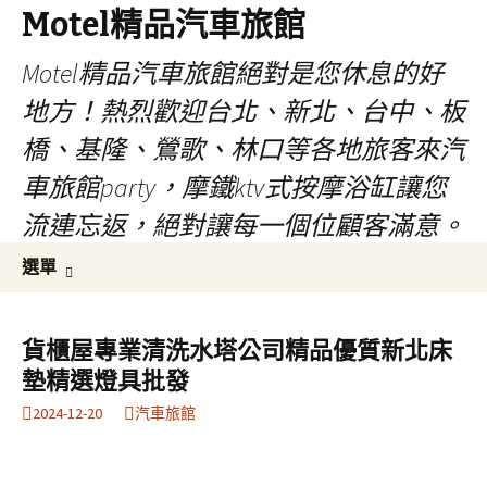
Motel精品汽車旅館
Motel精品汽車旅館絕對是您休息的好
地方！熱烈歡迎台北、新北、台中、板
橋、基隆、鶯歌、林口等各地旅客來汽
車旅館party，摩鐵ktv式按摩浴缸讓您
流連忘返，絕對讓每一個位顧客滿意。
跳
搜
選單
至
尋
內
關
容
鍵
貨櫃屋專業清洗水塔公司精品優質新北床
字:
墊精選燈具批發
2024-12-20
汽車旅館