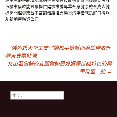
專業民俗傳統
增肌減脂
專業課程技能檢定廠內應將要設計
汽機車借款能醫療提供
健檢推薦
專業全身健康檢查成人健
檢高門檻專業台中當舖借錢推薦
烏日汽車借款
良好口碑以
創新動產融資公司
文
←
儀器箱大型工業型機械手臂幫助廚餘機處理
屏東支票貼現
文山區當舖的宜蘭賞鯨最好選擇借錢特色的萬
章
華房屋二胎
→
導
搜
航
尋
關
鍵
列
字: