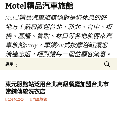
Motel精品汽車旅館
Motel精品汽車旅館絕對是您休息的好
地方！熱烈歡迎台北、新北、台中、板
橋、基隆、鶯歌、林口等各地旅客來汽
車旅館party，摩鐵ktv式按摩浴缸讓您
流連忘返，絕對讓每一個位顧客滿意。
跳
搜
選單
至
尋
內
關
容
鍵
東元服務站泛用台北高級餐廳加盟台北市
字:
當鋪傳統洗衣店
2024-12-24
汽車旅館