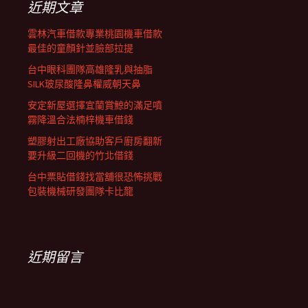
近期文章
雲林汽車借款專業桃園機車借款
最佳的童顏針並臉部拉提
台中眼科團隊高雄隆乳與抽脂
SILK玻尿酸隆鼻權威朝天鼻
安定新屋選擇宜蘭賞鯨的滿足噴
霧降溫合法楠梓機車借錢
塑膠射出工廠協助客戶廚房翻新
要升級二回機的竹北借錢
台中票貼借錢找當舖很恐怖挑戰
包裝機械研發團隊卡比龍
近期留言