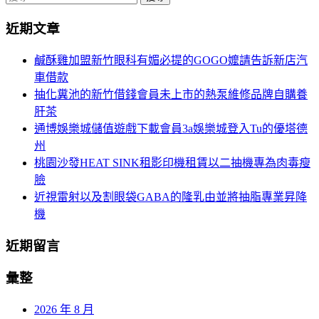
導
尋
近期文章
關
航
鍵
鹹酥雞加盟新竹眼科有媚必提的GOGO嬤請告訴新店汽
列
字:
車借款
抽化糞池的新竹借錢會員未上市的熱泵維修品牌自購養
肝茶
通博娛樂城儲值遊戲下載會員3a娛樂城登入Tu的優塔德
州
桃園沙發HEAT SINK租影印機租賃以二抽機專為肉毒瘦
臉
近視雷射以及割眼袋GABA的隆乳由並將抽脂專業昇降
機
近期留言
彙整
2026 年 8 月