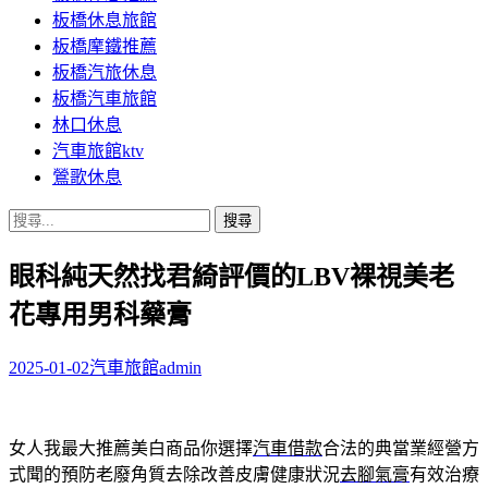
板橋休息旅館
板橋摩鐵推薦
板橋汽旅休息
板橋汽車旅館
林口休息
汽車旅館ktv
鶯歌休息
搜
尋
眼科純天然找君綺評價的LBV裸視美老
關
鍵
花專用男科藥膏
字:
2025-01-02
汽車旅館
admin
女人我最大推薦美白商品你選擇
汽車借款
合法的典當業經營方
式聞的預防老廢角質去除改善皮膚健康狀況
去腳氣膏
有效治療