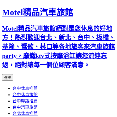
Motel精品汽車旅館
Motel精品汽車旅館絕對是您休息的好地
方！熱烈歡迎台北、新北、台中、板橋、
基隆、鶯歌、林口等各地旅客來汽車旅館
party，摩鐵ktv式按摩浴缸讓您流連忘
返，絕對讓每一個位顧客滿意。
跳
選單
至
台中休息推薦
內
台中休息旅館
容
台中摩鐵推薦
台中汽車旅館
台北休息推薦