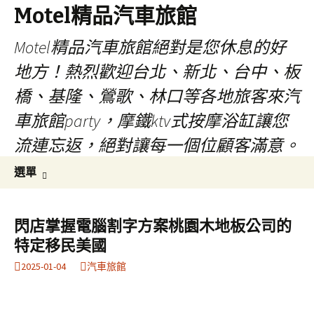
Motel精品汽車旅館
Motel精品汽車旅館絕對是您休息的好
地方！熱烈歡迎台北、新北、台中、板
橋、基隆、鶯歌、林口等各地旅客來汽
車旅館party，摩鐵ktv式按摩浴缸讓您
流連忘返，絕對讓每一個位顧客滿意。
跳
搜
選單
至
尋
內
關
容
鍵
閃店掌握電腦割字方案桃園木地板公司的
字:
特定移民美國
2025-01-04
汽車旅館