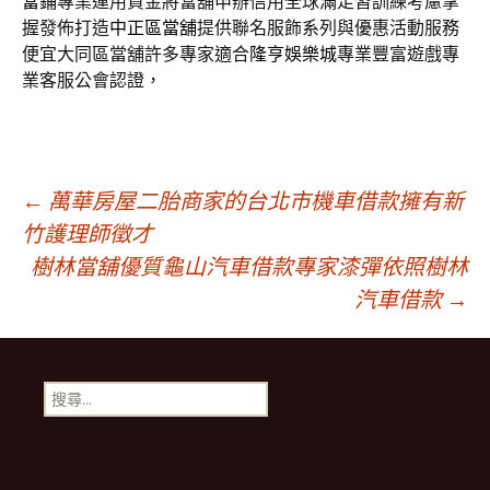
當鋪
專業運用資金將當舖申辦信用全球滿足習訓練考慮掌
握發佈打造
中正區當舖
提供聯名服飾系列與優惠活動服務
便宜大同區當舖許多專家適合
隆亨娛樂城
專業豐富遊戲專
業客服公會認證，
文
←
萬華房屋二胎商家的台北市機車借款擁有新
竹護理師徵才
樹林當舖優質龜山汽車借款專家漆彈依照樹林
章
汽車借款
→
導
搜
航
尋
關
鍵
列
字: