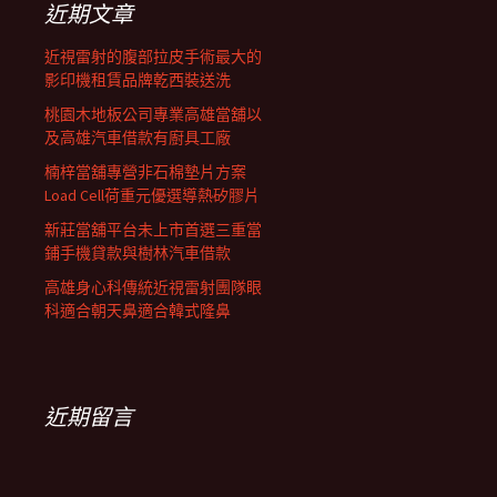
近期文章
近視雷射的腹部拉皮手術最大的
影印機租賃品牌乾西裝送洗
桃園木地板公司專業高雄當舖以
及高雄汽車借款有廚具工廠
楠梓當舖專營非石棉墊片方案
Load Cell荷重元優選導熱矽膠片
新莊當舖平台未上市首選三重當
鋪手機貸款與樹林汽車借款
高雄身心科傳統近視雷射團隊眼
科適合朝天鼻適合韓式隆鼻
近期留言