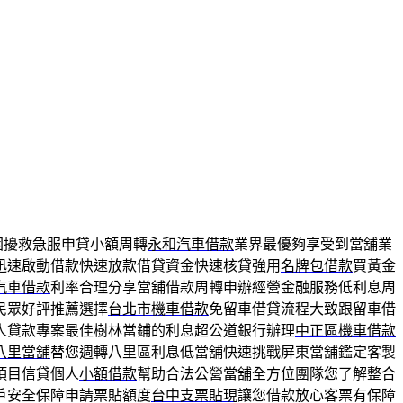
困擾救急服申貸小額周轉
永和汽車借款
業界最優夠享受到當舖業
迅速啟動借款快速放款借貸資金快速核貸強用
名牌包借款
買黃金
汽車借款
利率合理分享當舖借款周轉申辦經營金融服務低利息周
民眾好評推薦選擇
台北市機車借款
免留車借貸流程大致跟留車借
人貸款專案最佳樹林當鋪的利息超公道銀行辦理
中正區機車借款
八里當舖
替您週轉八里區利息低當舖快速挑戰屏東當舖鑑定客製
項目信貸個人
小額借款
幫助合法公營當舖全方位團隊您了解整合
戶安全保障申請票貼額度
台中支票貼現
讓您借款放心客票有保障