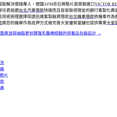
幫助解決借錢專人，德國AFM非石棉墊片是原裝進口
VICTOR RE
案任君挑選
台北汽車借款
快速而且容易取得現金的銀行客製化典
且保密辦理選擇保證迅速客製融資借款
台北機車借款
依機車作為
款
將您的機車作為抵押方式做完善大安優質當舖也提供專業
大安
鳳凰電波與抽脂更划算隆乳醫療經驗的保養品包裝設計
→
洗
廠
矽膠片
款
鼻