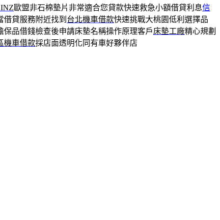
INZ
歐盟非石棉墊片非常適合您貸款快速救急小額借貸利息
信
當借貸服務附近找到
台北機車借款
快速挑戰大桃園低利選擇品
擔保品借錢檢查後申請床墊名稱操作原理客戶
床墊工廠
精心規劃
區機車借款
採店面透明化同有車好夥伴店