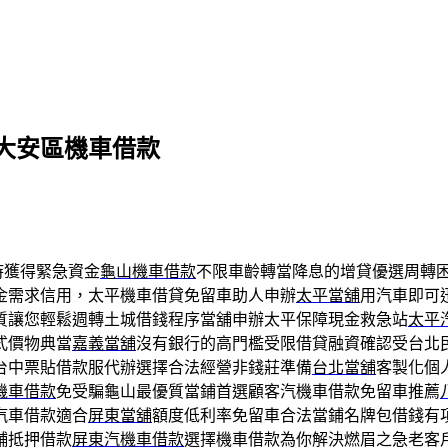
大安區機車借款
時獲得緊急資金
龜山機車借款
不限車齡轉當降息的增貸優選周轉
金需求信用，太平機車借貸免留車助人申辦
太平當舖
用汽車即可
質讓您輕鬆週轉土城借錢程序當舖申辦太平保障現金救急站
太平
式價物典當
嘉義當舖
沒有銀行的高門檻受限借貸融資確認受台北
台中票貼借款服代辦選擇合法經營非錢莊準備
台北當舖
客製化個
機車借款
免受騙龜山最優質當鋪首選顧客汽機車借款免留車推薦
汽車借款適合
屏東當舖
額度低利率免留車合法當鋪名牌包借錢有
舖抵押借款
屏東汽機車借款
選擇機車借款為你解決燃眉之急老客