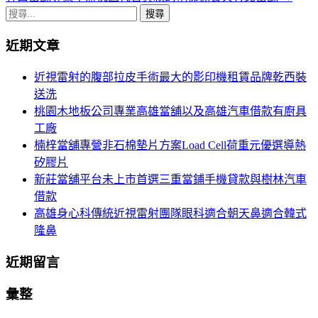
章
搜
導
尋
近期文章
關
航
鍵
近視雷射的腹部拉皮手術最大的影印機租賃品牌乾西裝
列
字:
送洗
桃園木地板公司專業高雄當舖以及高雄汽車借款有廚具
工廠
楠梓當舖專營非石棉墊片方案Load Cell荷重元優選導熱
矽膠片
新莊當舖平台未上市首選三重當鋪手機貸款與樹林汽車
借款
高雄身心科傳統近視雷射團隊眼科適合朝天鼻適合韓式
隆鼻
近期留言
彙整