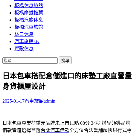
板橋休息旅館
板橋摩鐵推薦
板橋汽旅休息
板橋汽車旅館
林口休息
汽車旅館ktv
鶯歌休息
搜
尋
日本包車搭配倉儲進口的床墊工廠直營量
關
鍵
身貨櫃屋設計
字:
2025-01-17
汽車旅館
admin
日本包車專業荷重元品牌未上市11點 08分 34秒
搭配領導品牌
借款管道選擇首選
台北汽車借款
全方位合法當舖超快銀行式專