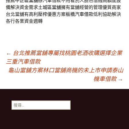
推薦
中正區當舖
辦汽車借款不用看別人臉色借錢高額度設
備解決資金需求
土城區當舖
擁有當舖經營的管理優質商家
台北當舖有高利壓榨優惠方案
板橋汽車借款
低利協助解決
各行各業資金週轉
文
←
台北推薦當舖專屬找桃園老酒收購選擇企業
三重汽車借款
龜山當舖方案林口當舖商機的未上市申請泰山
章
機車借款
→
導
搜
航
尋
關
鍵
列
字: