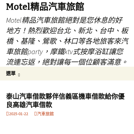
Motel精品汽車旅館
Motel精品汽車旅館絕對是您休息的好
地方！熱烈歡迎台北、新北、台中、板
橋、基隆、鶯歌、林口等各地旅客來汽
車旅館party，摩鐵ktv式按摩浴缸讓您
流連忘返，絕對讓每一個位顧客滿意。
跳
搜
選單
至
尋
內
關
容
鍵
泰山汽車借款夥伴信義區機車借款給你優
字:
良高雄汽車借款
2025-01-22
汽車旅館