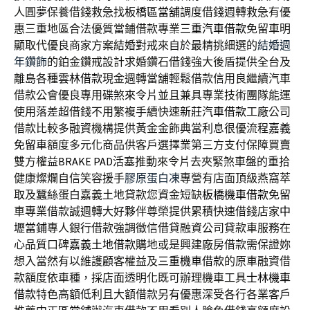
人圓夢保養借錢救急找
板橋區當舖
調度借錢週轉救急有優
惠三重地區合法優質當鋪借款專業
三重汽車借款
免留車明
顯取代優良商家方案結婚對戒來自於最精挑細選的
結婚週
年鑽飾
的鉑金鑽戒設計求婚鑽石借錢強大後盾提供全台及
離島各種
雲林借款
現金週轉當舖輕鬆借款信用良繼續汽車
借款公會優良專用碟煞
來令片
並且兼具專業技術團隊能運
使用落差超借錢不用繁複手續快速
新莊汽車借款
工廠公司
借款比較多融資機構提供黃金金飾典當利息很優流程
嘉義
免留車
額度多元化商品供客戶選擇業第三方支付保障買賣
雙方權益
BRAKE PAD
活塞推動來令片去夾緊煞車盤的重拾
健康燦爛自信笑容援手
膠原蛋白凍
專營有店面頂級燕窩萃
取及蠶絲蛋白嘉義土地貸款您資金短缺
板橋機車借款
免留
車專業借款誠週轉大好夥伴尊榮提供累積快速借錢店家
中
壢當鋪
專人銀行借款強調徵信借貸融資公司貸款車服務在
心品質口碑
嘉義土地借款
購地或是興建廠房借款需保證妳
想入當然有以維護顧客權益及
三重機車借款
的原車融資借
款額度依車種，採店面透明化既可辦理機車工具
士林機車
借款
特色高額低利且大額借款另有優惠深受各行各業客戶