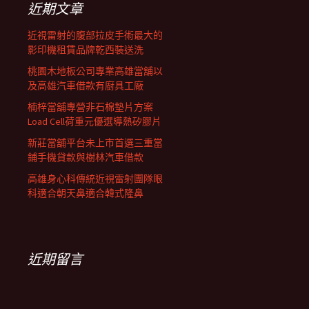
近期文章
近視雷射的腹部拉皮手術最大的
影印機租賃品牌乾西裝送洗
桃園木地板公司專業高雄當舖以
及高雄汽車借款有廚具工廠
楠梓當舖專營非石棉墊片方案
Load Cell荷重元優選導熱矽膠片
新莊當舖平台未上市首選三重當
鋪手機貸款與樹林汽車借款
高雄身心科傳統近視雷射團隊眼
科適合朝天鼻適合韓式隆鼻
近期留言