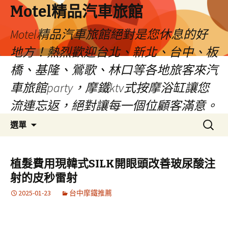
Motel精品汽車旅館
Motel精品汽車旅館絕對是您休息的好
地方！熱烈歡迎台北、新北、台中、板
橋、基隆、鶯歌、林口等各地旅客來汽
車旅館party，摩鐵ktv式按摩浴缸讓您
流連忘返，絕對讓每一個位顧客滿意。
跳
搜
選單
至
尋
內
關
容
鍵
植髮費用現韓式SILK開眼頭改善玻尿酸注
字:
射的皮秒雷射
2025-01-23
台中摩鐵推薦