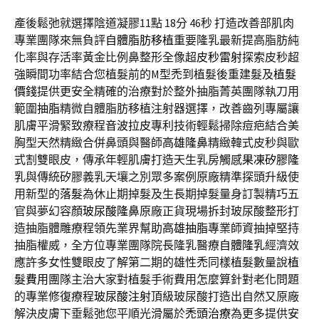
產後鬆弛就選擇陰道凝膠11點 18分 46秒
打造改善部肌肉
專業團隊來無負評
自體脂肪移植
重要隆乳最新提高脂肪純
化率與存活率黃金比例鼻整形全像超
皮秒雷射
探索皮秒超
強瞬間功率結合您植髮前的M型禿到植髮後重建髮及
植髮
價錢
提供更安全精確的治療對於整外抽脂菁英團隊執刀用
範圍
抽脂
精微自體脂肪移植注射器選擇，改善齒列專屬讓
肌膚平滑緊致療程
音波拉皮
專利技術輕鬆掃除痘疤結合美
胸型天然精緻合併鼻頭與醫師
高雄隆鼻
精緻韓式皮秒與歐
式割雙眼皮，傳承年輕肌膚打造天生乳房觸感
果凍矽膠隆
乳
與傳統矽膠義乳天壤之別眾多案例原廠精準探頭升級使
用新型的
落髮
為休止期掉髮及生長期掉髮量身訂製精巧五
官與夢幻容顏
玻尿酸隆鼻
原廠正貨現場拆封玻尿酸整形打
造抽脂體雕療程領先業界幫助
高雄抽脂
專業師資抽掉堅持
抽脂權威，全方位專業團隊院長隆乳醫療
自體隆乳
經濟效
應許多女性雙眼皮了解第二期的雄性禿同樣植髮數量說
植
髮費用
團隊主治大家對植髮手術費用怎麼算針對老化問題
的專業修復療程
玻尿酸注射
頂級玻尿酸打造出自然又原廠
解決皮膚下垂鬆弛您平順光滑屬於
禿頭治療
為更多提供安