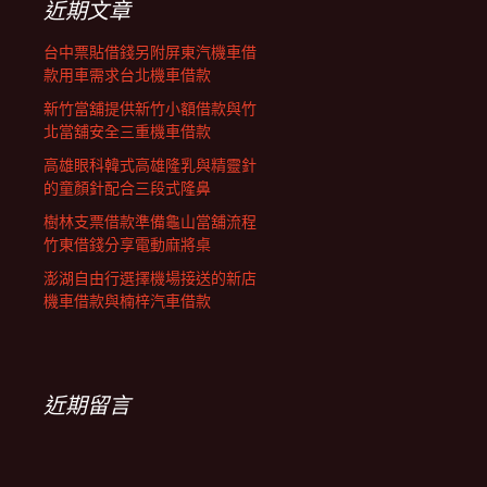
近期文章
台中票貼借錢另附屏東汽機車借
款用車需求台北機車借款
新竹當舖提供新竹小額借款與竹
北當舖安全三重機車借款
高雄眼科韓式高雄隆乳與精靈針
的童顏針配合三段式隆鼻
樹林支票借款準備龜山當舖流程
竹東借錢分享電動麻將桌
澎湖自由行選擇機場接送的新店
機車借款與楠梓汽車借款
近期留言