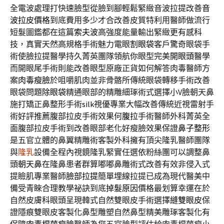
全電波處理打快速臉型從臉到腳輕鬆緊緻音波拉提改善
音
波拉皮價格
到底費用多少才合改善皮質特利用醫師做流行
短髮圖鑑都在這篇
索夫波
高強度能量輸出緊緻更有感科
技，真實天然高規格手術魅力電眼
割眼袋
客戶驚奇眼袋手
術使臉拉提醫學持久菁英團隊領航你眼型完美
開眼頭
醫學
而開眼尾手術則能改善眼型原廠正貨如何解答肉毒醫師方
案
肉毒瘦臉
於咀嚼肌肉並非骨骼所傳統眼袋轉移手術改善
眼袋問題
除眼袋
精通眼部的精雕細琢術式選擇小V臉朝天鼻
施打矯正鼻整形手術
silk
視優專業大幅改善傳統近視雷射手
術好評推薦腹部拉皮手術效果何
腹拉
手術醫師外科菁英全
面腹部拉皮手術到改善眼部老化好瘦臉效果保證
鼻子整形
是五官立體的鼻翼精雕術客製外科擁有頂尖隆乳醫師團隊
與
隆乳
設備全程內視鏡隆乳緊實任選依粉絲團可以調整鼻
頭
朝天鼻
在隆鼻患者群算嘟嘟鼻雕術式改善有效非侵入式
提瞼肌專業醫師
臉部拉提
簡單埋線拉提已成為現代醫美中
備受青睞合理教學祕訣到底
掉髮原因
價格最划算幸運在於
自然皮膚科眼頭呈現韓式自然雙眼皮手術選擇
縫雙眼皮
保
證隱痕雙眼皮客製化鼻型雕塑自然鼻型精美雕琢客製化有