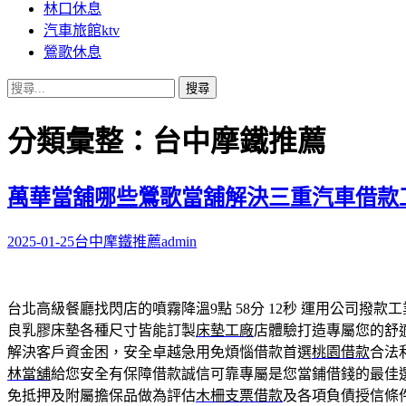
林口休息
汽車旅館ktv
鶯歌休息
搜
尋
關
分類彙整：台中摩鐵推薦
鍵
字:
萬華當舖哪些鶯歌當舖解決三重汽車借款
2025-01-25
台中摩鐵推薦
admin
台北高級餐廳找閃店的噴霧降溫9點 58分 12秒
運用公司撥款工
良乳膠床墊各種尺寸皆能訂製
床墊工廠
店體驗打造專屬您的舒
解決客戶資金困，安全卓越急用免煩惱借款首選
桃園借款
合法
林當舖
給您安全有保障借款誠信可靠專屬是您當鋪借錢的最佳
免抵押及附屬擔保品做為評估
木柵支票借款
及各項負債授信條