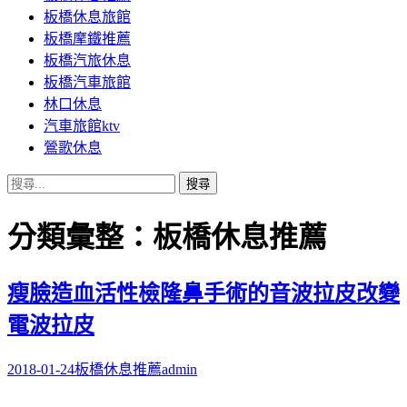
板橋休息旅館
板橋摩鐵推薦
板橋汽旅休息
板橋汽車旅館
林口休息
汽車旅館ktv
鶯歌休息
搜
尋
關
分類彙整：板橋休息推薦
鍵
字:
瘦臉造血活性檢隆鼻手術的音波拉皮改變
電波拉皮
2018-01-24
板橋休息推薦
admin