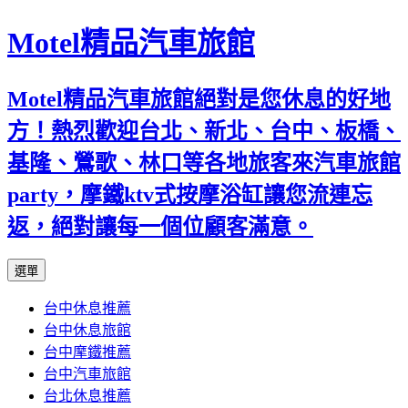
Motel精品汽車旅館
Motel精品汽車旅館絕對是您休息的好地
方！熱烈歡迎台北、新北、台中、板橋、
基隆、鶯歌、林口等各地旅客來汽車旅館
party，摩鐵ktv式按摩浴缸讓您流連忘
返，絕對讓每一個位顧客滿意。
跳
選單
至
台中休息推薦
內
台中休息旅館
容
台中摩鐵推薦
台中汽車旅館
台北休息推薦