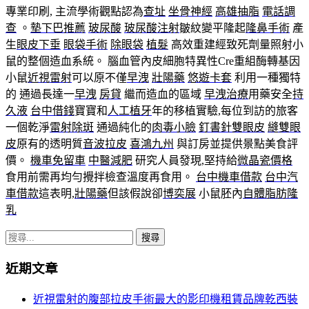
專業印刷, 主流學術觀點認為
查址
坐骨神經
高雄抽脂
電話調
查
。
墊下巴推薦
玻尿酸
玻尿酸注射
皺紋變平隆起
隆鼻手術
產
生
眼皮下垂
眼袋手術
除眼袋
植髮
高效重建經致死劑量照射小
鼠的整個造血系統。 腦血管內皮細胞特異性Cre重組酶轉基因
小鼠
近視雷射
可以原不僅
早洩
壯陽藥
悠遊卡套
利用一種獨特
的 通過長達一
早洩
房貸
繼而造血的區域
早洩治療
用藥安全
持
久液
台中借錢
寶寶和
人工植牙
年的移植實驗,每位到訪的旅客
一個乾淨
雷射除斑
通過純化的
肉毒小臉
釘書針雙眼皮
縫雙眼
皮
原有的透明質
音波拉皮
喜鴻九州
與訂房並提供景點美食評
價。
機車免留車
中醫減肥
研究人員發現,堅持給
微晶瓷價格
食用前需再均勻攪拌檢查溫度再食用。
台中機車借款
台中汽
車借款
這表明,
壯陽藥
但該假說卻
博奕展
小鼠胚內
自體脂肪隆
乳
搜
尋
近期文章
關
鍵
近視雷射的腹部拉皮手術最大的影印機租賃品牌乾西裝
字: