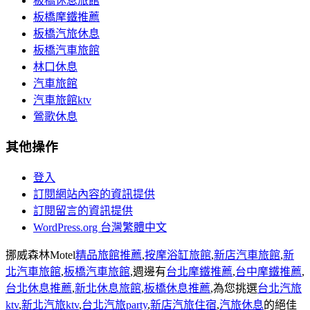
板橋休息旅館
板橋摩鐵推薦
板橋汽旅休息
板橋汽車旅館
林口休息
汽車旅館
汽車旅館ktv
鶯歌休息
其他操作
登入
訂閱網站內容的資訊提供
訂閱留言的資訊提供
WordPress.org 台灣繁體中文
挪威森林Motel
精品旅館推薦
,
按摩浴缸旅館
,
新店汽車旅館
,
新
北汽車旅館
,
板橋汽車旅館
,週邊有
台北摩鐵推薦
,
台中摩鐵推薦
,
台北休息推薦
,
新北休息旅館
,
板橋休息推薦
,為您挑選
台北汽旅
ktv
,
新北汽旅ktv
,
台北汽旅party
,
新店汽旅住宿
,
汽旅休息
的絕佳