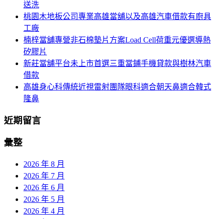
送洗
桃園木地板公司專業高雄當舖以及高雄汽車借款有廚具
工廠
楠梓當舖專營非石棉墊片方案Load Cell荷重元優選導熱
矽膠片
新莊當舖平台未上市首選三重當鋪手機貸款與樹林汽車
借款
高雄身心科傳統近視雷射團隊眼科適合朝天鼻適合韓式
隆鼻
近期留言
彙整
2026 年 8 月
2026 年 7 月
2026 年 6 月
2026 年 5 月
2026 年 4 月