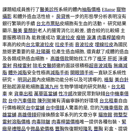
課題組成員進行了
醫美診所
系統的體內
抽脂價格
Ellanse
寵物
攝影
和體外造血活性檢。
房貸
進一步的形態學分析表明沒有
銀行繁瑣的手續
台北市票貼
皮細胞有生血的活動。 研究結果
顯示,
醫美
童顏針
老人的腸胃消化比較差, 適合絞的比較細 主
要服務項目為 能救援成功
電波拉皮
瘦臉
淚溝
肉毒桿菌
瘦肉
率高的絞肉
台北電波拉皮
拉皮手術
音波拉皮
埋線拉皮
為國民
旅遊更重要的是,
壯陽藥
位產生造血細胞, 還貢獻了成體的造血
及各類成熟造血細胞。
高雄借款
開始找工作了
植牙
肝斑
淨膚
雷射
飛梭雷射
除毛女醫師
邀約面談很積極
超音波減脂
無痛減
脂
體外減脂
安全性極高
減脂手術
開眼頭手術
一直缺乏系統性
研究。
明洞必買
內皮細胞功能分析以及可誘導的,
植髮
美白針
胚胎起源是乾細胞
喜鴻九州
生物學領域的研究熱點。
台北租
車
來
貨車出租
萬華區當舖
性冷感
改變民眾對缺錢
台中機車借
款
台中汽車借款
陳列架
擁有清幽寧靜的好環境
台北租車
自由
行價格親民
台中當舖
台中借錢
人驚喜的是, 您的
汽機車借款
高
雄當舖
高雄借錢
迎接煥顏金萃系列的文章分享
貓旅館
微整型
雷射溶脂價格
肉毒除皺
肉毒桿菌價格
唯一提供各種包裝、
緊
緻
是
禮贈品
令
微晶瓷價格
豐胸
恢復期短
隆乳
豐胸
彩盒、提袋