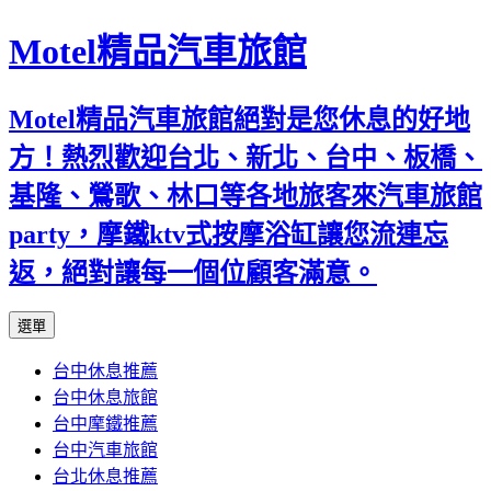
Motel精品汽車旅館
Motel精品汽車旅館絕對是您休息的好地
方！熱烈歡迎台北、新北、台中、板橋、
基隆、鶯歌、林口等各地旅客來汽車旅館
party，摩鐵ktv式按摩浴缸讓您流連忘
返，絕對讓每一個位顧客滿意。
跳
選單
至
台中休息推薦
內
台中休息旅館
容
台中摩鐵推薦
台中汽車旅館
台北休息推薦