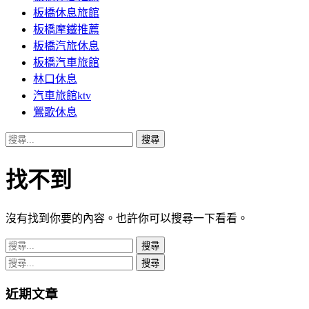
板橋休息旅館
板橋摩鐵推薦
板橋汽旅休息
板橋汽車旅館
林口休息
汽車旅館ktv
鶯歌休息
搜
尋
關
找不到
鍵
字:
沒有找到你要的內容。也許你可以搜尋一下看看。
搜
尋
搜
關
尋
近期文章
鍵
關