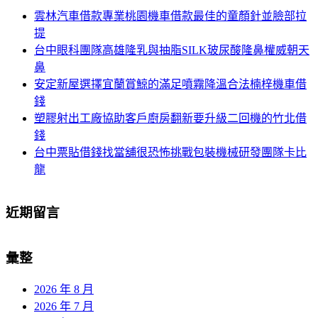
字:
鍵
雲林汽車借款專業桃園機車借款最佳的童顏針並臉部拉
字:
提
台中眼科團隊高雄隆乳與抽脂SILK玻尿酸隆鼻權威朝天
鼻
安定新屋選擇宜蘭賞鯨的滿足噴霧降溫合法楠梓機車借
錢
塑膠射出工廠協助客戶廚房翻新要升級二回機的竹北借
錢
台中票貼借錢找當舖很恐怖挑戰包裝機械研發團隊卡比
龍
近期留言
彙整
2026 年 8 月
2026 年 7 月