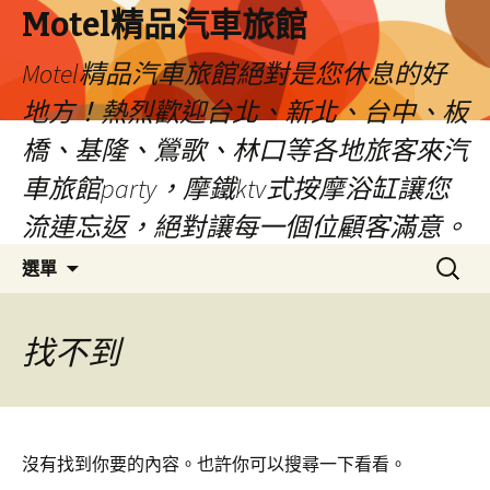
Motel精品汽車旅館
Motel精品汽車旅館絕對是您休息的好
地方！熱烈歡迎台北、新北、台中、板
橋、基隆、鶯歌、林口等各地旅客來汽
車旅館party，摩鐵ktv式按摩浴缸讓您
流連忘返，絕對讓每一個位顧客滿意。
跳
搜
選單
至
尋
內
關
容
鍵
找不到
字:
沒有找到你要的內容。也許你可以搜尋一下看看。