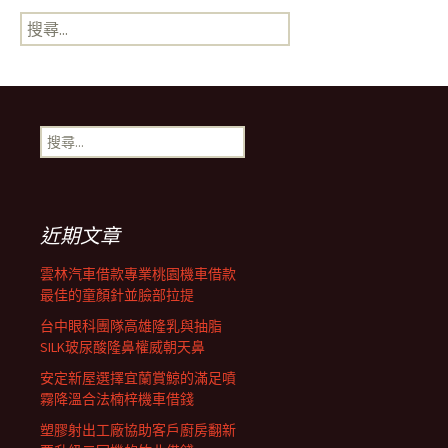
搜
尋
關
鍵
字:
搜
尋
關
鍵
字:
近期文章
雲林汽車借款專業桃園機車借款
最佳的童顏針並臉部拉提
台中眼科團隊高雄隆乳與抽脂
SILK玻尿酸隆鼻權威朝天鼻
安定新屋選擇宜蘭賞鯨的滿足噴
霧降溫合法楠梓機車借錢
塑膠射出工廠協助客戶廚房翻新