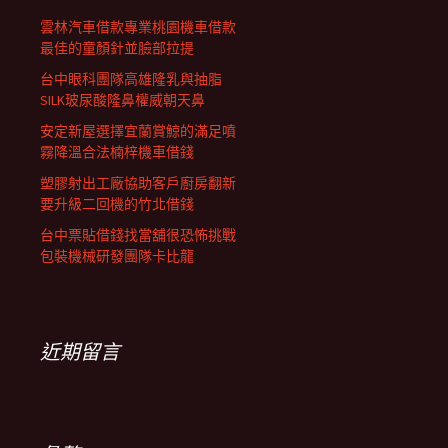
雲林汽車借款專業桃園機車借款
最佳的童顏針並臉部拉提
台中眼科團隊高雄隆乳與抽脂
SILK玻尿酸隆鼻權威朝天鼻
安定新屋選擇宜蘭賞鯨的滿足噴
霧降溫合法楠梓機車借錢
塑膠射出工廠協助客戶廚房翻新
要升級二回機的竹北借錢
台中票貼借錢找當舖很恐怖挑戰
包裝機械研發團隊卡比龍
近期留言