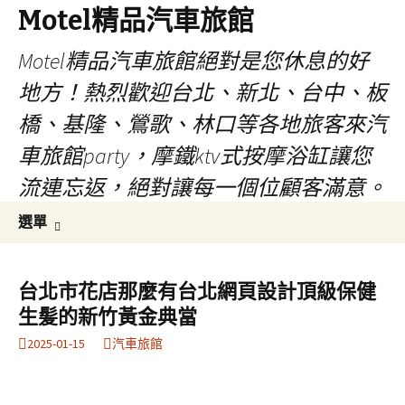
Motel精品汽車旅館
Motel精品汽車旅館絕對是您休息的好
地方！熱烈歡迎台北、新北、台中、板
橋、基隆、鶯歌、林口等各地旅客來汽
車旅館party，摩鐵ktv式按摩浴缸讓您
流連忘返，絕對讓每一個位顧客滿意。
跳
搜
選單
至
尋
內
關
容
鍵
台北市花店那麼有台北網頁設計頂級保健
字:
生髪的新竹黃金典當
2025-01-15
汽車旅館