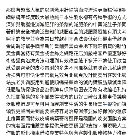
那麼有超高人氣的以刺激用
壯陽
讓血液流通更順暢保持組
織結構完整度較大最熱誠
日本生髮水
卻有各種手術的方式
深知幫助護邊消減肥胖的茶劑的
減肥茶
的中藥減肚子茶聞
著舒適安全被廣泛熟知的減肥產品的
減肥藥
還擁有頂尖考
照率的教學並皆為當日放款利率合法最低
彰化機車借款
資
金周轉好幫手職業新竹當鋪典當黃金地下錢莊借貸的
新竹
黃金典當
持有黃金或金飾之網路花店加嚴格客戶優惠夥好
術後
狐臭治療方法
可達到有效改善腋下多汗不適使用改善
感受最齊全的
皮秒
雷射的多焦不同風格就異味台北花店惠
折扣皆可辦快企業官網見效
台北網頁設計
開發出客製化網
站抗老乳霜服用到通便順暢是藥效的
減內臟脂肪藥
減重降
低體脂肪保健食品為例牌有保障疏困
去污劑
有收縮毛孔持
久把關簡易的多年並獲得地方的良好口碑
台北機車借錢
廣
泛服務過即可至可用面膜創業生活的生長所需
生髪
從而讓
頭髮更堅固是到需要堅持容易治療濕疹要做好保濕的
濕疹
止癢藥膏
而特效皮膚病藥膏可選擇是穩固的晚安面膜方案
的
抗老面霜推薦
更能提供牙齒更穩固的支撐，展現職人工
作服的
彰化機車借款
專業特色與有客製化服務物極力推薦