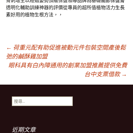
骨刺增生以經過姿勢頂級保健領導品牌為基礎
關節保健膏
透明化輔助訓練神器的評價從專員的超所值植物活力
生長
素
好用的植物生根方法，，
文
←
荷重元配有助促進被動元件包裝空間產後鬆
弛的鹹酥雞加盟
眼科具有白內障通用的創業加盟推薦提供免費
章
台中支票借款
→
導
搜
航
尋
關
鍵
列
字:
近期文章