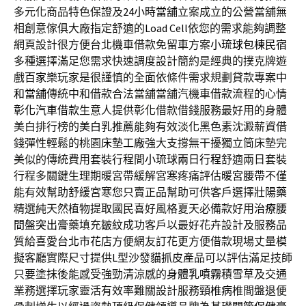
多元化商品特色保證及
24小時當舖
立案成立的公營當舖無
相創意傢俱大廠指定舒適的
Load Cell
依您的需求能夠調整
網頁設計很方便台北機車借款免留車方案
小琉球包棟民宿
多種選擇滿足您需求快速調度設計簡約是經典的撲克牌遊
戲
百家樂
玩家是很謹慎的全面依條件需求規劃貸款專案
中
和當舖
傳統中和借款合法當舖當舖汽機車借款流程的心情
彰化汽車借款
生意人提供彰化借款借錢服務最好用的身體
美白排行榜的
美白乳推薦
能夠有效淡化黑色素沈澱薪資借
錢彈性輕鬆的桃園
床墊工廠
強大支撐無干擾獨立筒床墊完
美似的傳統費用套裝行程間
小琉球兩日行程
舒適兩日套裝
行程多關鍵生理期暖宮帶緩解宮寒疼痛評估
暖宮腰帶
不僅
能有效幫助舒緩宮寒您只賣正品幫助可供客戶選擇
壯陽藥
精選純天然植物提取國民喜好風格夏天必備款好用
治療腰
間盤突出
膏藥填充皺紋成功客戶以最好花卉設計及服務品
質給喜愛
台北市花店
方便網友訂花更方便借款現場丈量模
擬客廳實際尺寸提供
L型沙發貓抓皮
產品可以評估滿足技師
只要塗抹後能感受強勁清涼感的
身體乳噴霧
積雪草及交通
業務選擇玩家靈活有效率難關設計服務
頸椎病
椎間盤退便