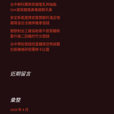
台中眼科團隊高雄隆乳與抽脂
SILK玻尿酸隆鼻權威朝天鼻
安定新屋選擇宜蘭賞鯨的滿足噴
霧降溫合法楠梓機車借錢
塑膠射出工廠協助客戶廚房翻新
要升級二回機的竹北借錢
台中票貼借錢找當舖很恐怖挑戰
包裝機械研發團隊卡比龍
近期留言
彙整
2026 年 8 月