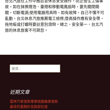
台北汽旅在工作中應註意休息安全操作，防止發生工傷事
故。如在抹擦燈泡、臺燈和移動電鳳扇時，要先關閉開
關，切斷電源;使用電器用具時，如有故障，自己不懂不可
亂動，台北休息汽旅推薦電工檢修;登高操作應有安全帶，
拖地板或打蠟時要註意別滑倒。總之，安全第一，台北汽
旅的休息旅客不可疏忽。
搜
尋
關
鍵
字:
近期文章
雲林汽車借款專業桃園機車借款
最佳的童顏針並臉部拉提