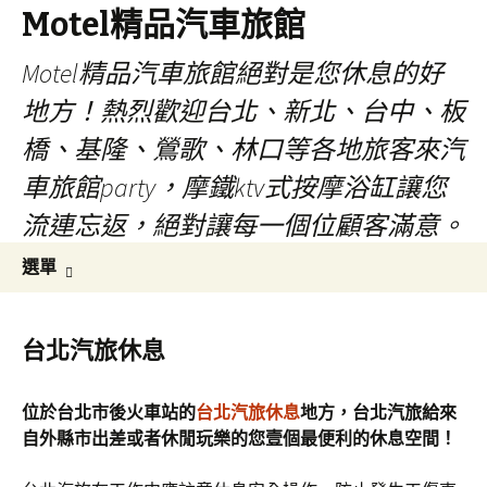
Motel精品汽車旅館
Motel精品汽車旅館絕對是您休息的好
地方！熱烈歡迎台北、新北、台中、板
橋、基隆、鶯歌、林口等各地旅客來汽
車旅館party，摩鐵ktv式按摩浴缸讓您
流連忘返，絕對讓每一個位顧客滿意。
跳
搜
選單
至
尋
內
關
容
鍵
台北汽旅休息
字:
位於台北市後火車站的
台北汽旅休息
地方，台北汽旅給來
自外縣市出差或者休閒玩樂的您壹個最便利的休息空間！