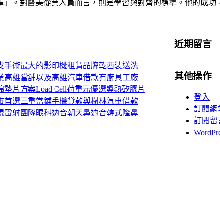
擇」。對醫美從業人員而言，則是學習與對齊的標準。他的成功
近期留言
皮手術最大的影印機租賃品牌乾西裝送洗
其他操作
業高雄當舖以及高雄汽車借款有廚具工廠
片方案Load Cell荷重元優選導熱矽膠片
登入
市首選三重當鋪手機貸款與樹林汽車借款
訂閱網
視雷射團隊眼科適合朝天鼻適合韓式隆鼻
訂閱留
WordP