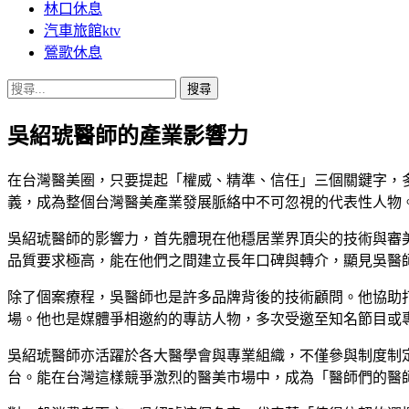
林口休息
汽車旅館ktv
鶯歌休息
搜
尋
吳紹琥醫師的產業影響力
關
鍵
字:
在台灣醫美圈，只要提起「權威、精準、信任」三個關鍵字，
義，成為整個台灣醫美產業發展脈絡中不可忽視的代表性人物
吳紹琥醫師的影響力，首先體現在他穩居業界頂尖的技術與審
品質要求極高，能在他們之間建立長年口碑與轉介，顯見吳醫
除了個案療程，吳醫師也是許多品牌背後的技術顧問。他協助
場。他也是媒體爭相邀約的專訪人物，多次受邀至知名節目或
吳紹琥醫師亦活躍於各大醫學會與專業組織，不僅參與制度制
台。能在台灣這樣競爭激烈的醫美市場中，成為「醫師們的醫