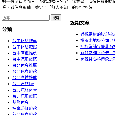
對一般消費者而言，吳紹琥這個名字，代表著「值得信賴的選
業、誠信與累積，奠定了「無人不知」的金字招牌。
搜
近期文章
尋
分類
關
近視雷射的腹部拉
鍵
桃園木地板公司專
台中休息推薦
字:
楠梓當舖專營非石棉墊
台中休息旅館
新莊當舖平台未上
台中摩鐵推薦
高雄身心科傳統近
台中汽車旅館
台北休息推薦
台北休息旅館
台北摩鐵推薦
台北汽旅ktv
台北汽旅party
台北汽車旅館
基隆休息
按摩浴缸旅館
新北休息旅館