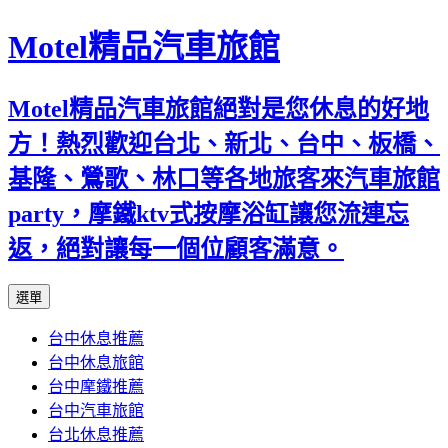
Motel精品汽車旅館
Motel精品汽車旅館絕對是您休息的好地
方！熱烈歡迎台北、新北、台中、板橋、
基隆、鶯歌、林口等各地旅客來汽車旅館
party，摩鐵ktv式按摩浴缸讓您流連忘
返，絕對讓每一個位顧客滿意。
跳
選單
至
台中休息推薦
內
台中休息旅館
容
台中摩鐵推薦
台中汽車旅館
台北休息推薦