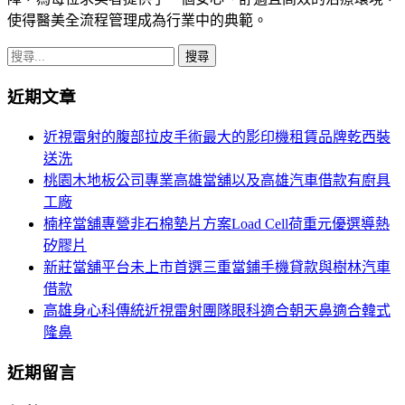
使得醫美全流程管理成為行業中的典範。
搜
尋
近期文章
關
鍵
近視雷射的腹部拉皮手術最大的影印機租賃品牌乾西裝
字:
送洗
桃園木地板公司專業高雄當舖以及高雄汽車借款有廚具
工廠
楠梓當舖專營非石棉墊片方案Load Cell荷重元優選導熱
矽膠片
新莊當舖平台未上市首選三重當鋪手機貸款與樹林汽車
借款
高雄身心科傳統近視雷射團隊眼科適合朝天鼻適合韓式
隆鼻
近期留言