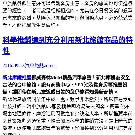
車旅館餐飲生意好可以帶動客房生意，客房的旅客也可促進餐
廳的經營，二者可說是相輔相成的。尤其在今日餐飲業的競爭
已愈來愈激烈，基隆休息餐廳的管理與服務人員，必須兢兢業
業，才能把餐飲生意做好。
科學推銷達到充分利用新北旅館商品的特
性
2016-09-18
汽車旅館
admin
新北摩鐵推薦
挪威森林Motel精品汽車旅館！新北摩鐵為安全
合法的台中旅館，設有商務中心、SPA池及健身房等推薦設
備，讓即使在新北旅遊或出差的您仍能得知最新商情。
新北休息旅館同業集中於一處，競爭非常激烈，所以容易受到
比較批評，汽車旅館ktv服務稍差即容易失去顧客，簡業之好
壞由地理條件、摩浴缸房間數之多少決定大半，所以推薦事前
之建築規劃必須慎重，推薦加上科學的推銷方法，趕上時代的
潮流，促使新北摩鐵營業的繁榮，從而達到充分利用旅館商品