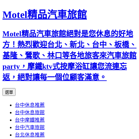
Motel精品汽車旅館
Motel精品汽車旅館絕對是您休息的好地
方！熱烈歡迎台北、新北、台中、板橋、
基隆、鶯歌、林口等各地旅客來汽車旅館
party，摩鐵ktv式按摩浴缸讓您流連忘
返，絕對讓每一個位顧客滿意。
跳
選單
至
台中休息推薦
內
台中休息旅館
容
台中摩鐵推薦
台中汽車旅館
台北休息推薦