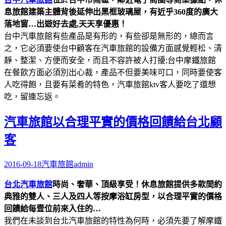
息旅館建築主體背後延伸出黑框玻璃屋，有近乎360度的廣大
落地窗…出遊好去處,天天享優惠！
台中汽車旅館有些產品是有形的，有些卻是無形的，總而言
之，它必須要使台中顧客在汽車旅館的設備方面感覺輕松、清
靜、整潔、方便而安全，而且不容許被人打擾;台中摩鐵旅館
在餐飲方面必須別出心裁，產品不但要美味可口，同時要使客
人吃得飽，且要有菜肴的特色，汽車旅館ktv客人要吃了還想
吃，留連忘返。
汽車旅館以合理平實的價格回饋給台北顧
客
2016-09-18
汽車旅館
admin
台北汽車旅館
時尚、奢華、頂級享受！休息旅館提供多款間約
典雅的雙人、三人及四人等按摩浴缸房型，以合理平實的價格
回饋給每壹位前來入住的…
我們在未談到台北汽車旅館的特性為何時，必須先要了解摩鐵