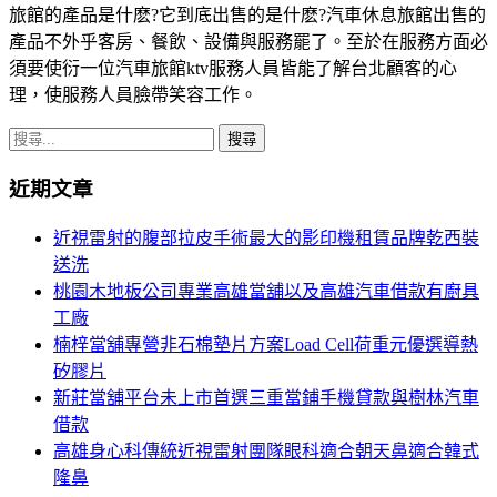
旅館的產品是什麽?它到底出售的是什麽?汽車休息旅館出售的
產品不外乎客房、餐飲、設備與服務罷了。至於在服務方面必
須要使衍一位汽車旅館ktv服務人員皆能了解台北顧客的心
理，使服務人員臉帶笑容工作。
搜
尋
近期文章
關
鍵
近視雷射的腹部拉皮手術最大的影印機租賃品牌乾西裝
字:
送洗
桃園木地板公司專業高雄當舖以及高雄汽車借款有廚具
工廠
楠梓當舖專營非石棉墊片方案Load Cell荷重元優選導熱
矽膠片
新莊當舖平台未上市首選三重當鋪手機貸款與樹林汽車
借款
高雄身心科傳統近視雷射團隊眼科適合朝天鼻適合韓式
隆鼻