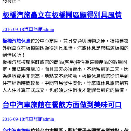
的特性。
板橋汽旅矗立在板橋鬧區顯得別具風情
2016-09-18
汽車旅館
admin
板橋汽旅休息
位於中心商圈，兼具交通與購物之便，獨特建築
外觀矗立在板橋鬧區顯得別具風情，汽旅休息是您暢遊板橋的
絕佳居所！
板橋汽旅按摩浴缸旅館的商品(客房)特性為這種產品的數量固
定，無法臨時增加，而且當天必須賣出，不能留到第二天。因
為建築費用非常高，地點又不能移動，板橋休息旅館從訂房到
住宿經過時間較長，中間容易發生變化，等摩鐵休息旅館到客
人人住才算正式成交，也必須要住過後才能體會到它的價值。
台中汽車旅館在餐飲方面做到美味可口
2016-09-18
汽車旅館
admin
台中汽車旅館
位於台中市鬧區，鄰近電子商圈等商業據點，休