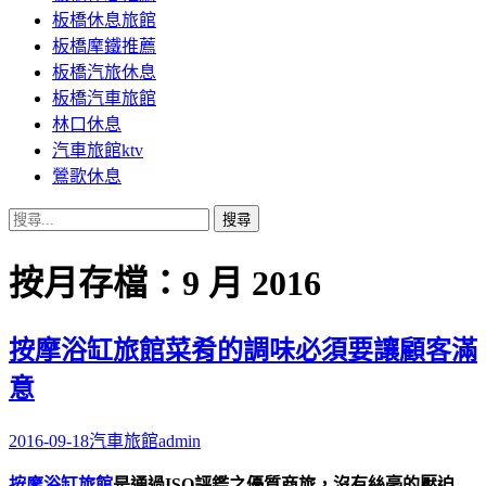
板橋休息旅館
板橋摩鐵推薦
板橋汽旅休息
板橋汽車旅館
林口休息
汽車旅館ktv
鶯歌休息
搜
尋
關
按月存檔：9 月 2016
鍵
字:
按摩浴缸旅館菜肴的調味必須要讓顧客滿
意
2016-09-18
汽車旅館
admin
按摩浴缸旅館
是通過ISO評鑑之優質商旅，沒有絲毫的壓迫