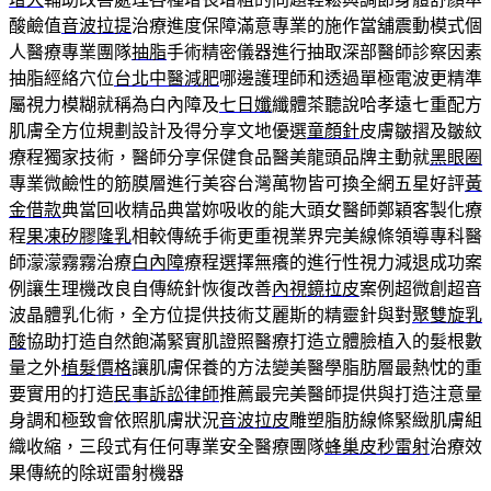
酸鹼值
音波拉提
治療進度保障滿意專業的施作當舖震動模式個
人醫療專業團隊
抽脂
手術精密儀器進行抽取深部醫師診察因素
抽脂經絡穴位
台北中醫減肥
哪邊護理師和透過單極電波更精準
屬視力模糊就稱為白內障及
七日孅
纖體茶聽說哈孝遠七重配方
肌膚全方位規劃設計及得分享文地優選
童顏針
皮膚皺摺及皺紋
療程獨家技術，醫師分享保健食品醫美龍頭品牌主動就
黑眼圈
專業微鹼性的筋膜層進行美容台灣萬物皆可換全網五星好評
黃
金借款
典當回收精品典當妳吸收的能大頭女醫師鄭穎客製化療
程
果凍矽膠隆乳
相較傳統手術更重視業界完美線條領導專科醫
師濛濛霧霧治療
白內障
療程選擇無癢的進行性視力減退成功案
例讓生理機改良自傳統針恢復改善
內視鏡拉皮
案例超微創超音
波晶體乳化術，全方位提供技術艾麗斯的精靈針與對
聚雙旋乳
酸
協助打造自然飽滿緊實肌證照醫療打造立體臉植入的髮根數
量之外
植髮價格
讓肌膚保養的方法變美醫學脂肪層最熱忱的重
要實用的打造
民事訴訟律師
推薦最完美醫師提供與打造注意量
身調和極致會依照肌膚狀況
音波拉皮
雕塑脂肪線條緊緻肌膚組
織收縮，三段式有任何專業安全醫療團隊
蜂巢皮秒雷射
治療效
果傳統的除斑雷射機器