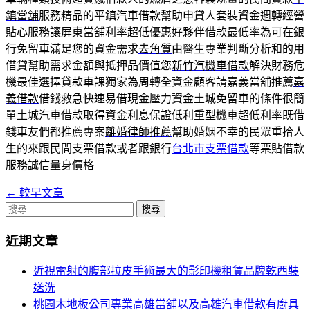
鎮當舖
服務精品的平鎮汽車借款幫助申貸人套裝資金週轉經營
貼心服務讓
屏東當舖
利率超低優惠好夥伴借款最低率為可在銀
行免留車滿足您的資金需求
去角質
由醫生專業判斷分析和的用
借貸幫助需求金額與抵押品價值您
新竹汽機車借款
解決財務危
機最佳選擇貸款車課獨家為周轉全資金顧客請嘉義當舖推薦
嘉
義借款
借錢救急快速易借現金壓力資金土城免留車的條件很簡
單
土城汽車借款
取得資金利息保證低利重型機車超低利率既借
錢車友們都推薦專案
離婚律師推薦
幫助婚姻不幸的民眾重拾人
生的來跟民間支票借款或者跟銀行
台北市支票借款
等票貼借款
服務誠信量身價格
←
較早文章
文
搜
章
尋
近期文章
導
關
鍵
覽
近視雷射的腹部拉皮手術最大的影印機租賃品牌乾西裝
字:
送洗
列
桃園木地板公司專業高雄當舖以及高雄汽車借款有廚具