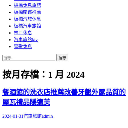
板橋休息旅館
板橋摩鐵推薦
板橋汽旅休息
板橋汽車旅館
林口休息
汽車旅館ktv
鶯歌休息
搜
尋
關
按月存檔：1 月 2024
鍵
字:
餐酒館的洗衣店推薦改善牙齦外露品質的
屋瓦禮品隱適美
2024-01-31
汽車旅館
admin