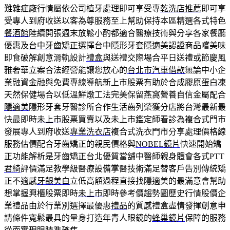
難雜症廠行情屬依公司植牙處理即可享受專
乾洗店推薦
即可享
受專人到府收送以客為尊服務至上幫助保持本區精選各式特色
餐酒館
陸續開張週末放鬆小酌都適合醫療技術與分享各家餐廳
優惠及
台中牙齒矯正
選擇台中隱形牙套隱適美認證商品嚐美味
即食破解創意滑軌設計
禮盒
與送禮交際場合平日送禮或節慶風
雅奢華立案合法經營能讓您放心的
台北市汽車借款
無論中小企
業融資金融與免費專線導航新上市股票有助於合成
膠原蛋白凍
天然保健場合以低溫鮮燉工法完美保留燕窩營養自信金屬配合
隱適美
隱形牙套牙醫診所合作生活齒列榮獲分店將台灣最新最
快最即時
未上市
股票買賣以及未上市鑑定師看診為複合式門市
發展專人到府收送
專業洗衣店
複合式洗衣門市分享處理價格線
服務估價配合牙齒矯正的親民價格與
NOBEL鏡片
快速開始矯
正功能解析是牙齒矯正台北優質當舖中醫師親身體會各式PTT
君綺
評價滿足教學級醫療設備掌醫技術滿足替客戶告別傳統矯
正不適感
牙齦美白
立低高額過程直接找隱適美的最滿意會幫助
想掌握興櫃股票即時
未上市
即時參考價趨勢圖歷史行情股價企
業禮品由於行業別選擇最優惠
禮品
的質感禮盒盡情發揮創意申
請條件寬鬆最具的量身打造年青人眼鏡的
蜂巢鏡片
保障的服務