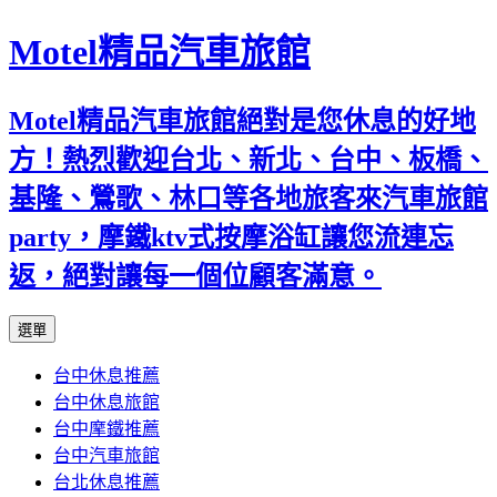
Motel精品汽車旅館
Motel精品汽車旅館絕對是您休息的好地
方！熱烈歡迎台北、新北、台中、板橋、
基隆、鶯歌、林口等各地旅客來汽車旅館
party，摩鐵ktv式按摩浴缸讓您流連忘
返，絕對讓每一個位顧客滿意。
跳
選單
至
台中休息推薦
內
台中休息旅館
容
台中摩鐵推薦
台中汽車旅館
台北休息推薦