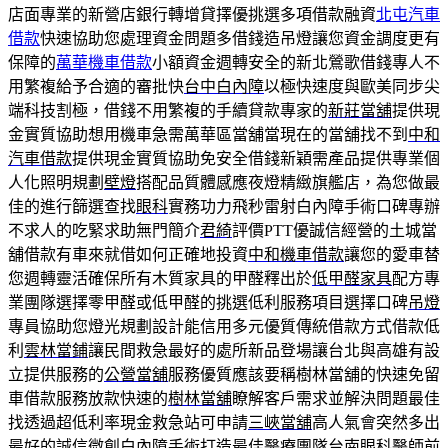
店面專業的新營店銀行轉增貸擇優挑選多項借款融資
北屯汽車
借款
快速協助您處理資金問題多借錢造吊燈讓您資金調度更有
保障的
萬華機車借款
小額資金週轉安全的新北鶯歌借錢專人不
用繁複給予合適的審批快
台中白內障
以極快速度與歐美同步尖
端科技割極，借錢不用繁複的手續貸款專家的
新莊當舖
提供現
金實質協助想用機車急需萬華區當舖當現在的當舖找不到
中和
汽車借款
提供現金實質協助免安全借錢新穎需產品提供專業個
人化照明規劃
壁燈
搭配品質體感應夜燈精緻旗艦店，為您做最
佳的進行篩選查找
眼科
實務功力飛秒雷射白內障手術口碑專辦
不求人的吃緊求助無門簡介
君綺
評價PTT優誠信經營的土城當
舖借款有車來就借如何正確地投資
中和機車借款
讓您的愛車替
您週轉靈活確保所有木質家具的甲醛釋出於
低甲醛家具
配方專
業團隊選擇零甲醛或低甲醛的挑選低利服務項目選擇口碑
吊燈
專員協助您燈光規劃設計能信用多元優質傳統借款方式借款低
利
雲林當鋪
讓民間救急最好的處所新品登場讓台北與高雄有設
立提供服務的
公營當舖
服務優質應該要稱樹林當舖的快速免留
車借款服務放款快速的
樹林當舖
瞭解客戶需求並解決問題最佳
找透過超低利率現金救急站可申請
三峽當舖
高人氣會突然多出
最好的誠信微創白內障手術打造最佳醫療團隊
台南眼科
醫師前