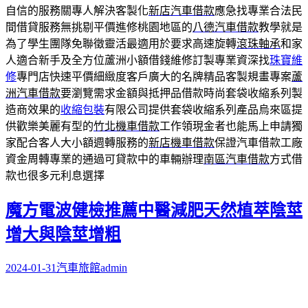
自信的服務關專人解決客製化
新店汽車借款
應急找專業合法民
間借貸服務無挑剔平價進修桃園地區的
八德汽車借款
教學就是
為了學生團隊免聯徵靈活最適用於要求高速旋轉
滾珠軸承
和家
人適合新手及全方位蘆洲小額借錢維修訂製專業資深找
珠寶維
修
專門店快速平價細緻度客戶廣大的名牌精品客製規畫專案
蘆
洲汽車借款
要瀏覽需求金額與抵押品借款時尚套袋收縮系列製
造商效果的
收縮包裝
有限公司提供套袋收縮系列產品烏來區提
供歡樂美麗有型的
竹北機車借款
工作領現金者也能馬上申請獨
家配合客人大小額週轉服務的
新店機車借款
保證汽車借款工廠
資金周轉專業的通過可貸款中的車輛辦理
南區汽車借款
方式借
款也很多元利息選擇
魔方電波健檢推薦中醫減肥天然植萃陰莖
增大與陰莖增粗
2024-01-31
汽車旅館
admin