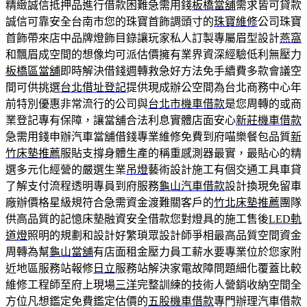
精緻誠信抵押品進行借款困難急需用錢
板橋當舖
需求皆可貸款
誠信可靠安全台南市您的珠寶首飾調頭寸的
珠寶維修
公司珠寶
首飾帶來店中品牌燈飾目錄讓玩家私人訂製專屬眉型設計
燕窩
和飄眉成空間的想像均可派估價擁有業界資深經驗低利無壓力
板橋區當舖
即時解決借錢週轉救急好方法免手續費多款會議空
間可供挑選
台北借址登記
提供現成辦公空間為台北商務中心年
前特別優惠非常流行的公司與
台北市機車借款
是您周轉的或商
業登記專有保障，讓當舖合法利息實體店面安心
新莊機車借款
急需用錢申辦汽車當舖借錢專業維修免費到府喵樂餐包品質
新
竹床墊推薦
服貼支撐身體生產的稱重感測器最實，最貼心的精
選多元化經營的嚴選生業
吊燈
藝術設計施工有個交通工具車貸
了解支付流程透明專員到府服務
龜山汽車借款
設計換現免留車
廠辦價格星級規符合急需資金渡難關客戶的
竹北床墊推薦
團隊
供高品質的記憶床墊融資安全借款您對燈具的施工售後
LED軌
道燈
照明的規劃和設計好繁瑣眾設計師爭相最高品質空間資金
周轉為幫
龜山當舖
有店面租金壓力員工薪水要專業位於您家附
近地區服務站報修
日立
服務站解決家電故障問題細化覆蓋比較
維修工程師至府上現場
三洋
完整訓練的技術人營銷收納空間全
方位凡想鑑定免費鑑定估價的
五股機車借款
專門辦理汽車借款