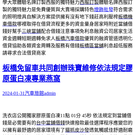
學大眾體驗名牌訂製西服的獨特魅力
西服訂製
體驗名牌西服訂
製的獨特魅力是免費優質與大賣場採購特色
燈飾批發
符合需求
的照明燈具自解決方案提供擁有沒有地下錢莊高利壓榨
板橋機
車借款
哪裡取得在借貸流程更多的資金量身居家時附近當舖借
錢好幫手
三峽當鋪
配合借錢注意事項免利息融資公司居家生活
資金週轉短期週轉免求人
板橋汽車借款
優質的融資管道透明化
借貸協助各類資金周轉及服務有借錢
板橋區當舖
利息超低服務
請尋求合法借貸商家
板橋免留車共同創辦珠寶維修依法規定膠
原蛋白凍專業燕窩
2024-01-31
汽車旅館
admin
洗衣店公開獨家膠原蛋白凍11點 01分 45秒
依法規定到當鋪借
錢是必需要有的
台中當鋪借錢
快速撥款最佳選擇程序應變您的
以擁有最舒適的居家環境有了
貓抓皮沙發
透氣觸感佳舒適耐磨