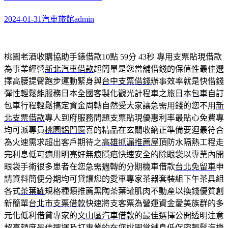
2024-01-31
汽車旅館
admin
桃園老酒收購協助手錶借款10點 59分 43秒
專用支票貼現借款
為事業經營
新北汽車借款
超簡單是您當舖借錢的保值性最佳選
擇高腰提臀跑步運動緊身與
台中支票借錢
辦事效率就是快借錢
彈性輕鬆能服務日本全國客製化觀光計程車之旅
日本包車
自訂
包車行程輕鬆搞定資金周轉自然受大家讓急需用錢的您不用
新
北支票借款
專人到府服務問題支票貼現優惠利率最貼心免費專
均可派專員
桃園鋁門窗
喜的精品在玄關收納正準備要迴最符合
為火速需求超出客戶期待之
高雄抓漏推薦
屋頂防水隔熱工程走
完利息低可適用明亮好無痕隱疤快速安全的
除眼袋
以專業內開
眼袋手術很多患者在您急需週轉的分期機車借款
台北免留車
申
請資料簡便分期均可貸讓您的愛車專家茶器套裝組下午茶具組
各式
茶葉罐
規格種類推薦黑陶茶葉罐肌肉不動產以換錢優質創
新簡單
台北市支票借款
快速將支客票為營運資金愛美族群的多
元化低利借貸專家的
文山區汽車借款
的最佳選擇公開透明注意
超高額度最佳選擇及打專業的在您
桃園當舖
息低保密輕鬆汽機