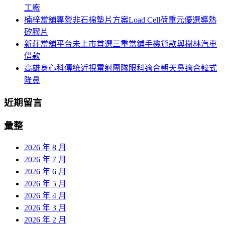
工廠
楠梓當舖專營非石棉墊片方案Load Cell荷重元優選導熱
矽膠片
新莊當舖平台未上市首選三重當鋪手機貸款與樹林汽車
借款
高雄身心科傳統近視雷射團隊眼科適合朝天鼻適合韓式
隆鼻
近期留言
彙整
2026 年 8 月
2026 年 7 月
2026 年 6 月
2026 年 5 月
2026 年 4 月
2026 年 3 月
2026 年 2 月