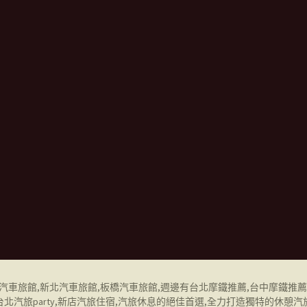
汽車旅館
,
新北汽車旅館
,
板橋汽車旅館
,週邊有
台北摩鐵推薦
,
台中摩鐵推薦
台北汽旅party
,
新店汽旅住宿
,
汽旅休息
的絕佳首選,全力打造獨特的休憩汽