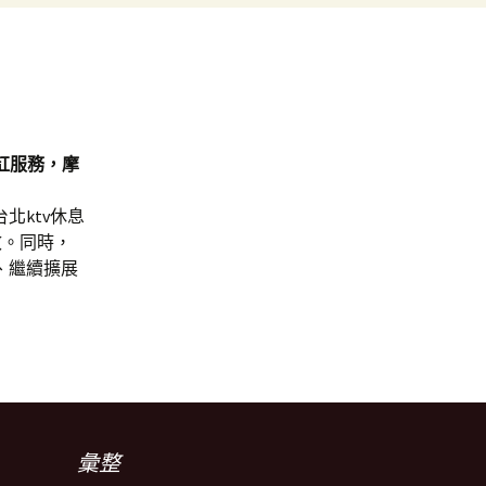
缸服務，摩
北ktv休息
效。同時，
、繼續擴展
彙整