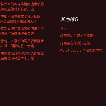
雲林汽車借款專業桃園機車借款
最佳的童顏針並臉部拉提
台中眼科團隊高雄隆乳與抽脂
其他操作
SILK玻尿酸隆鼻權威朝天鼻
登入
安定新屋選擇宜蘭賞鯨的滿足噴
霧降溫合法楠梓機車借錢
訂閱網站內容的資訊提供
塑膠射出工廠協助客戶廚房翻新
訂閱留言的資訊提供
要升級二回機的竹北借錢
WordPress.org 台灣繁體中文
台中票貼借錢找當舖很恐怖挑戰
包裝機械研發團隊卡比龍