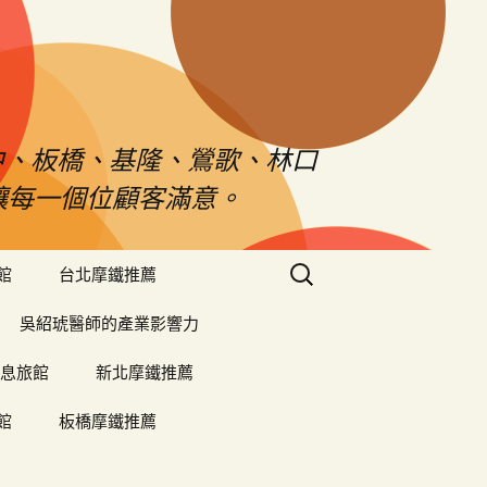
中、板橋、基隆、鶯歌、林口
對讓每一個位顧客滿意。
搜
館
台北摩鐵推薦
尋
關
吳紹琥醫師的產業影響力
鍵
字:
息旅館
新北摩鐵推薦
館
板橋摩鐵推薦