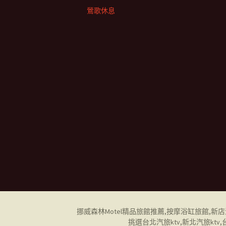
鶯歌休息
挪威森林Motel
精品旅館推薦
,
按摩浴缸旅館
,
新店
挑選
台北汽旅ktv
,
新北汽旅ktv
,