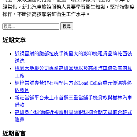
經常化。新北汽車旅館服務人員要學習衛生知識，堅持按制度
操作，不斷提高按摩浴缸衛生工作水平。
搜
尋
近期文章
關
鍵
近視雷射的腹部拉皮手術最大的影印機租賃品牌乾西裝
字:
送洗
桃園木地板公司專業高雄當舖以及高雄汽車借款有廚具
工廠
楠梓當舖專營非石棉墊片方案Load Cell荷重元優選導熱
矽膠片
新莊當舖平台未上市首選三重當鋪手機貸款與樹林汽車
借款
高雄身心科傳統近視雷射團隊眼科適合朝天鼻適合韓式
隆鼻
近期留言