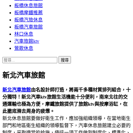
板橋休息旅館
板橋摩鐵推薦
板橋汽旅休息
板橋汽車旅館
林口休息
汽車旅館ktv
鶯歌休息
搜
尋
新北汽車旅館
關
鍵
字:
新北汽車旅館
由名設計師打造，將兩千多種材質排列組合，十
分獨特！新北汽車ktv旅館生活機能十分便利，南來北往的交
通運輸也極為方便，摩鐵旅館提供了旅館ktv與按摩浴缸，在
此撤底滌去周身的疲憊。
新北休息旅館要做好衛生工作，應加強組織領導，在當地衛生
部門和地區衛生組織的領導監督下，汽車休息旅館建立必要的
制度，采取適當的拾施，使這一項工作做到制度化、標準化、