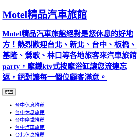
Motel精品汽車旅館
Motel精品汽車旅館絕對是您休息的好地
方！熱烈歡迎台北、新北、台中、板橋、
基隆、鶯歌、林口等各地旅客來汽車旅館
party，摩鐵ktv式按摩浴缸讓您流連忘
返，絕對讓每一個位顧客滿意。
跳
選單
至
台中休息推薦
內
台中休息旅館
容
台中摩鐵推薦
台中汽車旅館
台北休息推薦