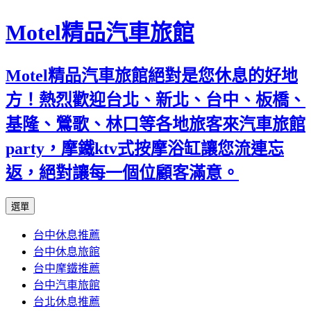
Motel精品汽車旅館
Motel精品汽車旅館絕對是您休息的好地
方！熱烈歡迎台北、新北、台中、板橋、
基隆、鶯歌、林口等各地旅客來汽車旅館
party，摩鐵ktv式按摩浴缸讓您流連忘
返，絕對讓每一個位顧客滿意。
跳
選單
至
台中休息推薦
內
台中休息旅館
容
台中摩鐵推薦
台中汽車旅館
台北休息推薦