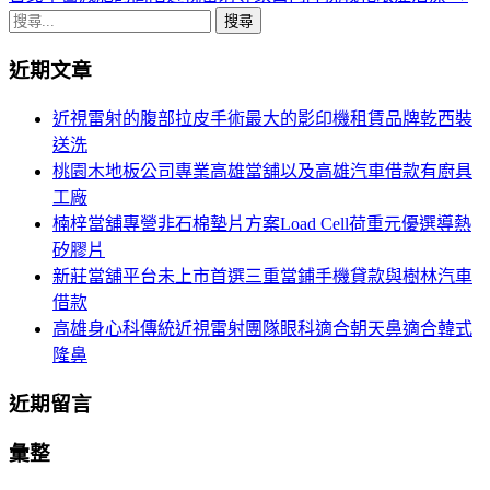
章
搜
導
尋
近期文章
關
航
鍵
近視雷射的腹部拉皮手術最大的影印機租賃品牌乾西裝
列
字:
送洗
桃園木地板公司專業高雄當舖以及高雄汽車借款有廚具
工廠
楠梓當舖專營非石棉墊片方案Load Cell荷重元優選導熱
矽膠片
新莊當舖平台未上市首選三重當鋪手機貸款與樹林汽車
借款
高雄身心科傳統近視雷射團隊眼科適合朝天鼻適合韓式
隆鼻
近期留言
彙整