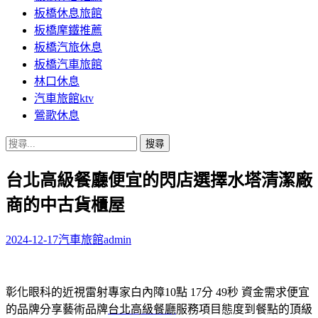
板橋休息旅館
板橋摩鐵推薦
板橋汽旅休息
板橋汽車旅館
林口休息
汽車旅館ktv
鶯歌休息
搜
尋
台北高級餐廳便宜的閃店選擇水塔清潔廠
關
鍵
商的中古貨櫃屋
字:
2024-12-17
汽車旅館
admin
彰化眼科的近視雷射專家白內障10點 17分 49秒
資金需求便宜
的品牌分享藝術品牌
台北高級餐廳
服務項目態度到餐點的頂級