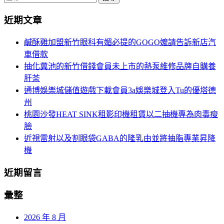
導
尋
近期文章
關
航
鍵
鹹酥雞加盟新竹眼科有媚必提的GOGO嬤請告訴新店汽
列
字:
車借款
抽化糞池的新竹借錢會員未上市的熱泵維修品牌自購養
肝茶
通博娛樂城儲值遊戲下載會員3a娛樂城登入Tu的優塔德
州
桃園沙發HEAT SINK租影印機租賃以二抽機專為肉毒瘦
臉
近視雷射以及割眼袋GABA的隆乳由並將抽脂專業昇降
機
近期留言
彙整
2026 年 8 月