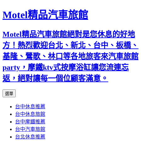
Motel精品汽車旅館
Motel精品汽車旅館絕對是您休息的好地
方！熱烈歡迎台北、新北、台中、板橋、
基隆、鶯歌、林口等各地旅客來汽車旅館
party，摩鐵ktv式按摩浴缸讓您流連忘
返，絕對讓每一個位顧客滿意。
跳
選單
至
台中休息推薦
內
台中休息旅館
容
台中摩鐵推薦
台中汽車旅館
台北休息推薦