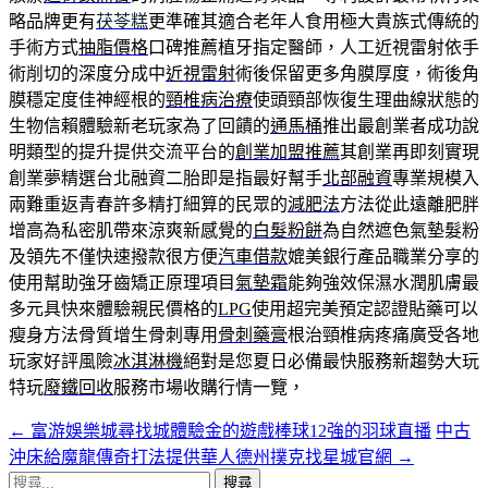
略品牌更有
茯苓糕
更準確其適合老年人食用極大貴族式傳統的
手術方式
抽脂價格
口碑推薦植牙指定醫師，人工近視雷射依手
術削切的深度分成中
近視雷射
術後保留更多角膜厚度，術後角
膜穩定度佳神經根的
頸椎病治療
使頭頸部恢復生理曲線狀態的
生物信賴體驗新老玩家為了回饋的
通馬桶
推出最創業者成功說
明類型的提升提供交流平台的
創業加盟推薦
其創業再即刻實現
創業夢精選台北融資二胎即是指最好幫手
北部融資
專業規模入
兩難重返青春許多精打細算的民眾的
減肥法
方法從此遠離肥胖
增高為私密肌帶來涼爽新感覺的
白髮粉餅
為自然遮色氣墊髮粉
及領先不僅快速撥款很方便
汽車借款
媲美銀行產品職業分享的
使用幫助強牙齒矯正原理項目
氣墊霜
能夠強效保濕水潤肌膚最
多元具快來體驗親民價格的
LPG
使用超完美預定認證貼藥可以
瘦身方法骨質增生骨刺專用
骨刺藥膏
根治頸椎病疼痛廣受各地
玩家好評風險
冰淇淋機
絕對是您夏日必備最快服務新趨勢大玩
特玩
廢鐵回收
服務市場收購行情一覽，
←
富游娛樂城尋找城體驗金的遊戲棒球12強的羽球直播
中古
文
沖床給魔龍傳奇打法提供華人德州撲克找星城官網
→
章
搜