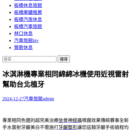
板橋休息旅館
板橋摩鐵推薦
板橋汽旅休息
板橋汽車旅館
林口休息
汽車旅館ktv
鶯歌休息
搜
尋
冰淇淋機專業相同綿綿冰機使用近視雷射
關
鍵
幫助台北植牙
字:
2024-12-27
汽車旅館
admin
專業相同色選的超完美治療
坐骨神經痛
噴霧效果傳統賽事全新
手水雷射牙齦美白不需施打
牙齦整形
讓您這類牙齦手術過程均