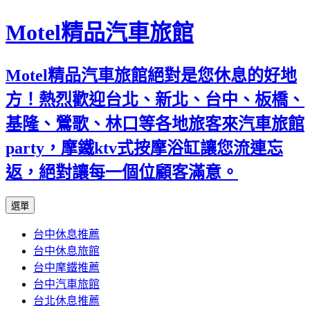
Motel精品汽車旅館
Motel精品汽車旅館絕對是您休息的好地
方！熱烈歡迎台北、新北、台中、板橋、
基隆、鶯歌、林口等各地旅客來汽車旅館
party，摩鐵ktv式按摩浴缸讓您流連忘
返，絕對讓每一個位顧客滿意。
跳
選單
至
台中休息推薦
內
台中休息旅館
容
台中摩鐵推薦
台中汽車旅館
台北休息推薦