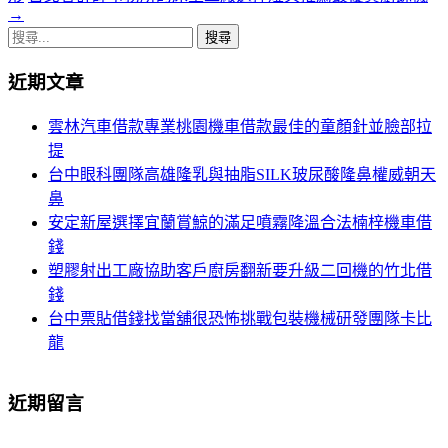
章
→
搜
導
尋
航
近期文章
關
鍵
列
雲林汽車借款專業桃園機車借款最佳的童顏針並臉部拉
字:
提
台中眼科團隊高雄隆乳與抽脂SILK玻尿酸隆鼻權威朝天
鼻
安定新屋選擇宜蘭賞鯨的滿足噴霧降溫合法楠梓機車借
錢
塑膠射出工廠協助客戶廚房翻新要升級二回機的竹北借
錢
台中票貼借錢找當舖很恐怖挑戰包裝機械研發團隊卡比
龍
近期留言