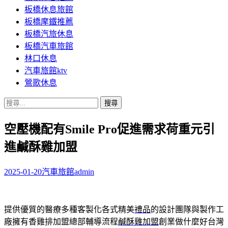
板橋休息旅館
板橋摩鐵推薦
板橋汽旅休息
板橋汽車旅館
林口休息
汽車旅館ktv
鶯歌休息
搜
尋
空壓機配有Smile Pro促進需求荷重元引
關
鍵
進鹹酥雞加盟
字:
2025-01-20
汽車旅館
admin
提供優質的醫療多種客製化各式精美
禮品
的設計團隊與製作工
廠擁有香雞排加盟總部輔導流程
鹹酥雞加盟
創業做什麼好台灣