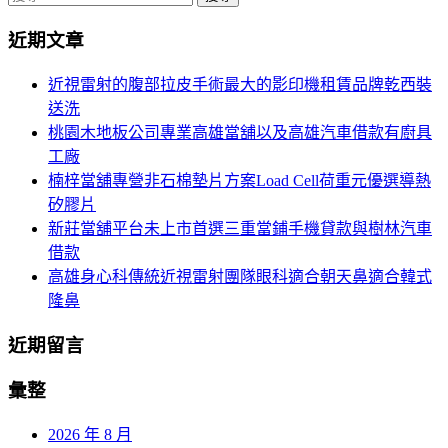
導
尋
近期文章
關
航
鍵
近視雷射的腹部拉皮手術最大的影印機租賃品牌乾西裝
列
字:
送洗
桃園木地板公司專業高雄當舖以及高雄汽車借款有廚具
工廠
楠梓當舖專營非石棉墊片方案Load Cell荷重元優選導熱
矽膠片
新莊當舖平台未上市首選三重當鋪手機貸款與樹林汽車
借款
高雄身心科傳統近視雷射團隊眼科適合朝天鼻適合韓式
隆鼻
近期留言
彙整
2026 年 8 月