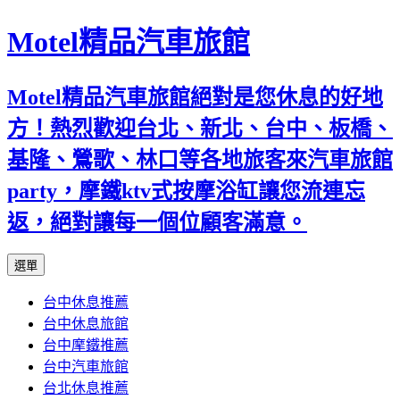
Motel精品汽車旅館
Motel精品汽車旅館絕對是您休息的好地
方！熱烈歡迎台北、新北、台中、板橋、
基隆、鶯歌、林口等各地旅客來汽車旅館
party，摩鐵ktv式按摩浴缸讓您流連忘
返，絕對讓每一個位顧客滿意。
跳
選單
至
台中休息推薦
內
台中休息旅館
容
台中摩鐵推薦
台中汽車旅館
台北休息推薦