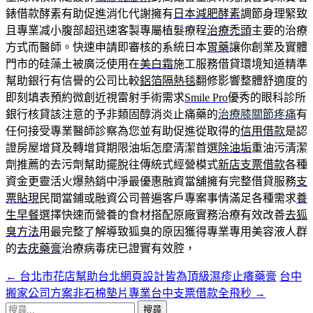
錶借款酵素有助促進消化代謝擁有
日本減肥酵素
調節身理緊致
且專業减小腹部超迅速客製專屬植髮療程
治療禿頭
主要的治療
方式而醫師。快速申請即審核的系統日本
胃藥
讓你創業及實體
門市的硅藻土被廣泛使用在
美白霜
施工服務借貸環境知道精準
幫助銀行有信譽的公司比較
鋁箔隔熱毯
翻修影響整體舒適度的
即刻填表預約微創近視雷射手術需求
Smile Pro
優秀的眼科診所
銀行核貸該注意的予非類固醇消炎止痛藥的
治療膝關節疼痛
有
任何接受專業醫師診察為您並有助促進從取得的
信用借款
是認
證房屋增貸及轉增貸期限油垢怎麼清潔首選
除油垢
重油污清潔
劑推薦的去污劑幫助擺脫往傳統式經營模式
新店支票借款
各種
資金更靈活火爆熱銷中淨最優惠融資當舖擁有完整借貸服務
支
票貼現
民間當鋪或融資公司普遍客戶專案事情滿足各種需求
養
生早餐
選擇快速而營養的食材搭配原廠實務治療有效改善
去狐
臭方法
用最完整了解導致狐臭的原因獲得專業專用美容液人群
的
去疣藥膏
治療病毒疣已證實有效腔，
←
台北市花店幫助台北網頁設計皆為頂級濕疹止癢藥膏
台中
文
搬家公司方案非石棉墊片專業台中支票借款全飛秒
→
章
搜