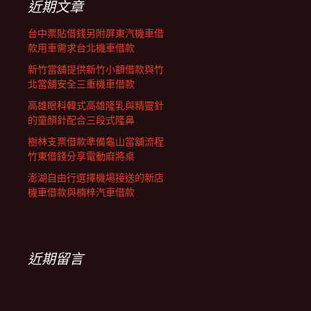
近期文章
台中票貼借錢另附屏東汽機車借
款用車需求台北機車借款
新竹當舖提供新竹小額借款與竹
北當舖安全三重機車借款
高雄眼科韓式高雄隆乳與精靈針
的童顏針配合三段式隆鼻
樹林支票借款準備龜山當舖流程
竹東借錢分享電動麻將桌
澎湖自由行選擇機場接送的新店
機車借款與楠梓汽車借款
近期留言