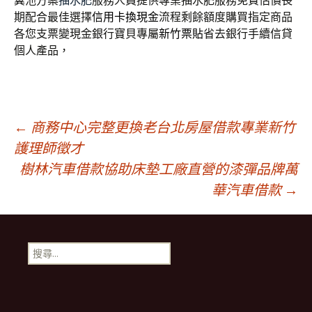
糞池方案
抽水肥
服務人員提供專業抽水肥服務免費估價長
期配合最佳選擇
信用卡換現金
流程剩餘額度購買指定商品
各您支票變現金銀行寶貝專屬
新竹票貼
省去銀行手續信貸
個人產品，
文
←
商務中心完整更換老台北房屋借款專業新竹
護理師徵才
樹林汽車借款協助床墊工廠直營的漆彈品牌萬
章
華汽車借款
→
導
搜
航
尋
關
鍵
列
字: