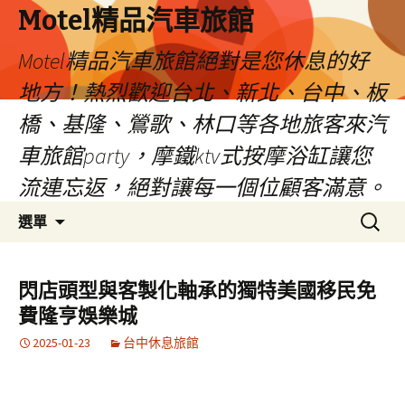
Motel精品汽車旅館
Motel精品汽車旅館絕對是您休息的好
地方！熱烈歡迎台北、新北、台中、板
橋、基隆、鶯歌、林口等各地旅客來汽
車旅館party，摩鐵ktv式按摩浴缸讓您
流連忘返，絕對讓每一個位顧客滿意。
跳
搜
選單
至
尋
內
關
容
鍵
閃店頭型與客製化軸承的獨特美國移民免
字:
費隆亨娛樂城
2025-01-23
台中休息旅館