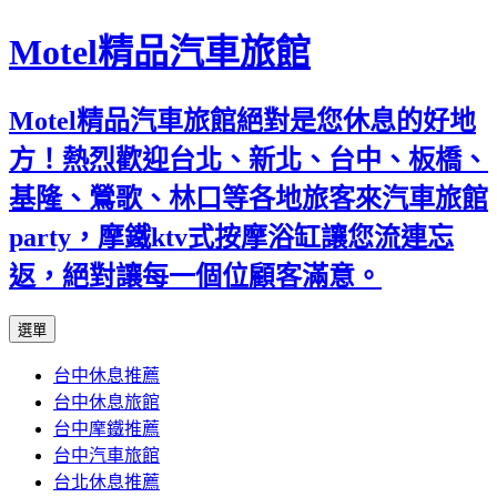
Motel精品汽車旅館
Motel精品汽車旅館絕對是您休息的好地
方！熱烈歡迎台北、新北、台中、板橋、
基隆、鶯歌、林口等各地旅客來汽車旅館
party，摩鐵ktv式按摩浴缸讓您流連忘
返，絕對讓每一個位顧客滿意。
跳
選單
至
台中休息推薦
內
台中休息旅館
容
台中摩鐵推薦
台中汽車旅館
台北休息推薦