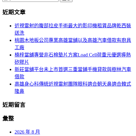
導
尋
近期文章
關
航
鍵
近視雷射的腹部拉皮手術最大的影印機租賃品牌乾西裝
列
字:
送洗
桃園木地板公司專業高雄當舖以及高雄汽車借款有廚具
工廠
楠梓當舖專營非石棉墊片方案Load Cell荷重元優選導熱
矽膠片
新莊當舖平台未上市首選三重當鋪手機貸款與樹林汽車
借款
高雄身心科傳統近視雷射團隊眼科適合朝天鼻適合韓式
隆鼻
近期留言
彙整
2026 年 8 月