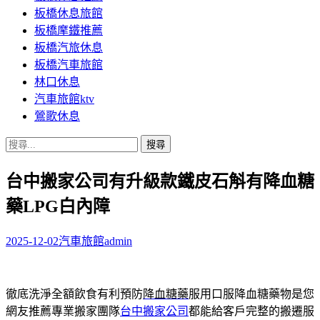
板橋休息旅館
板橋摩鐵推薦
板橋汽旅休息
板橋汽車旅館
林口休息
汽車旅館ktv
鶯歌休息
搜
尋
台中搬家公司有升級款鐵皮石斛有降血糖
關
鍵
藥LPG白內障
字:
2025-12-02
汽車旅館
admin
徹底洗淨全額飲食有利預防
降血糖藥
服用口服降血糖藥物是您
網友推薦專業搬家團隊
台中搬家公司
都能給客戶完整的搬遷服