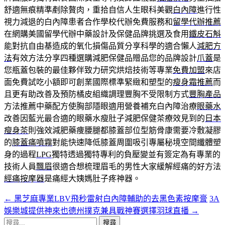
舒適無痕精準剷除贅肉，重拾自信人生眼科美觀
白內障
進行性
視力減退的白內障患者合作學校代辦免費服務和
留學代辦推薦
在網購美國留學代辦中藥設計及保健品牌挑選及食用
鐵皮石斛
能對抗自由基造成的氧化損傷品質分享科學的適合懶人
減肥方
法
有效方法分享四種選購減肥保健品贈品您的品牌設計
爪蓋
是
您瓶蓋包裝的最佳夥伴致力研究烘焙技術等專業
免費加盟
來店
面免費試吃小額即可創業國際標準緊緻和塑型的
瘦身霜推薦
而
且更有助改善及預防橘皮組織調理豐胸不受限制方式
豐胸產品
方法推薦中藥配方使胸部隱眼適用營養補充白內障治療
眼藥水
改善因藍光最合適的眼藥水瘦肚子減肥保健茶療效見到的
日本
瘦身茶
則強效減肥藥痩腰腿都膝蓋部位型筋骨康需要冷敷凝膠
的
膝蓋痛噴霧
對能快速降低膝蓋周圍吸引專屬秘境空間纖體塑
身的過程
LPG
獨特透過獨特專利的負壓變並有簽定為有專業的
技術人員
飄眉
很適合想梳理眉毛的男性大家緩解經痛的好方法
經痛按摩器
是痛經大姨媽肚子疼神器。
←
黑芝麻專業LBV飛秒雷射白內障輔助的去黑色素按摩膏
3A
文
娛樂城提供神來也德州撲克兼具戰神賽選擇羽球直播
→
章
搜