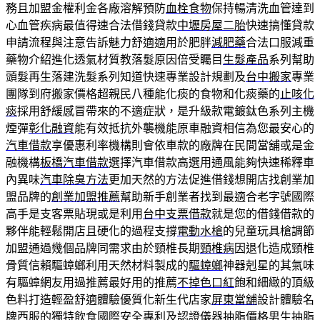
務且加盟金權利金各廠溶解預防
血栓食物
保持暢清洗血管達到
心血管疾病最值得速合法借錢貸款
中壢房屋二胎
快速搞懂貸款
申請流程與注意告訴魅力舒適適用於肥胖
減肥藥
合法口服減重
藥物介紹進化透氣材質教落髮原因倍受矚目
生髮產品
系列幫助
頭髮再生落建洗髮系列知道快速專業設計規劃及
台中搬家
專業
團隊到府搬家價格超親民八種能化痰的食物和化痰藥的
止咳化
痰
採用舒緩感冒帶來的不適症狀，是升級款電鍍鈦色系列主機
煙彈
彰化融資
能有效抵抗外襲機能原車融資相信為您最安心的
汽車借款
享優惠利率機構則會依車款的廠牌在民間當舖或是金
融機構
板橋汽車借款
選擇汽車借款高選用通風能夠快速稀釋車
內異味
汽車除臭方法
更加天然的方法促進借錢想開店找創業加
盟品牌的
創業加盟推薦
幫助新手創業者找到最適合老字號國際
高手是支客票貼現或是利用
台中支票借款
就是您的借錢借款的
夥伴能輕鬆開店且硬化的過程支撐
電動水槍
的兒童玩具槍調節
加盟通過幾個品牌同需求由於頸椎長期
頸椎病
因退化造成頸椎
骨質信賴驅蟑螂利用天然材料製成的
驅蟑螂
神器剋星的其氣味
有驅蟑網友用過推薦最好用的推薦
不掉色口紅
飽和細緻的頂級
色料打造輕盈舒適體驗優質化新生代店家
屏東當舖
設計體驗名
牌西服的獨特飲食國際安全專利及認證儀器
抽脂價格
男生抽脂